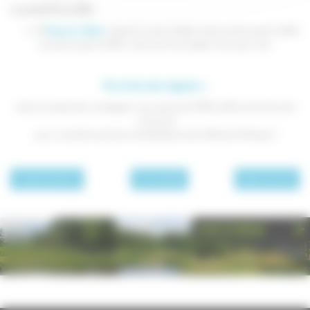
Le samedi 27 juin 2015 :
A
Scey sur Saône
:
devant la mairie. Ateliers découverte à partir de 15h,
concerts à partir de 18h : harmonie municipale, rock, pop-rock...
Plus d'infos dans l'agenda >>
Liste non exhaustive, renseignez-vous auprès de l'Office deTourisme de votre
commune
pour connaître toutes les manifestations de la Fête de la Musique !
page précédente
Archives 2015
page suivante
PHOTOTHÈQUE