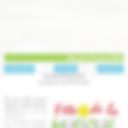
Fête de la Musique 2015
page précédente
Archives 2015
page suivante
Fête de la Musique 2015
Le programme de la Haute-Saône
Etes-vous plutôt musique
classique, variéte française,
rock, rap...
Ou un peu tout
cela à la fois?
Les communes de Haute-
Saône vous proposent