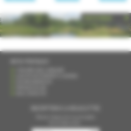
PHOTOTHÈQUE
INFOS PRATIQUES
S'INSCRIRE DANS L'ANNUAIRE
AJOUTER UN ÉVÉNEMENT À L'AGENDA
DEVENIR ANNONCEUR
PARTAGER UN LIEN
NOUS CONTACTER
INSCRIPTION À LA NEWSLETTRE
Recevoir chaque mois nos principales
infos et idées sorties ...