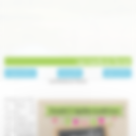
Les mardis du Terroir
page précédente
Archives 2015
page suivante
Les Mardis du Terroir
Pendant tout l'été,
les Offices de
Tourisme de
Haute-Saône
vous invitent aux
Mardis du Terroir :
des rencontres