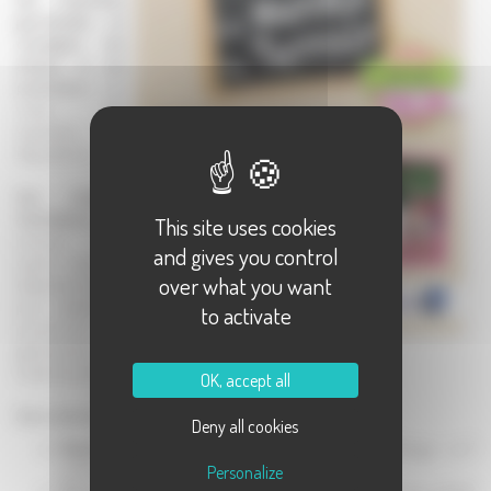
gourmandes en
compagnie des
artisans et des
producteurs
, des
visites, des
spectacles, des
dégustations...
Une trentaine
d'animations
sont
This site uses cookies
prévues aux
and gives you control
quatre coins du
over what you want
département avec
pour objectif de
to activate
promouvoir la
gastronomie
locale, les produits artisanaux et les fermiers haut-saônois.
OK, accept all
Notre sélection :
Deny all cookies
Balade naturaliste
dans la réserve volontaire de la Noue Rouge - Le 7
Personalize
juillet à 17h30 à
Conflandey