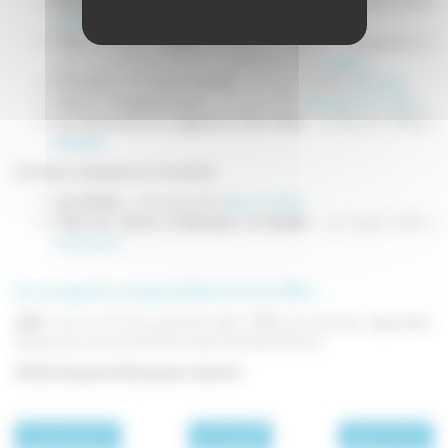
Découverte de
l'artisanat de l'horlogerie comtoise
- Le 21 juillet à 14h30
à
Aillevans
Visite du Jardin d'Hélène,
avec jardin biologique, hébergement en
yourte et camping à la ferme
- Le 28 juillet à 17h à
Lavigney
Présentation d'un pareur de sabot
- Le 4 août à 13h45 à
Andornay
Visite d'un élevage de bisons
- Le 4 août à 10h à
Dampierre sur Salon
A la découverte de la légende du Mont Gédry
- Le 18 août à 13h45 à
Arpenans
Animations spéciales pour les enfants :
Jeu de Piste
- Le 21 juillet à 14h à
Ray sur Saône
Traite des chèvres et fabrication de faisselle
- Le 4 août à 10h à
Confracourt
.
Voir le programme complet des Mardis du Terroir 2015 >>
Tarifs :
de 3 à 6 € par personne selon l'Office de Tourisme organisateur
(Gratuit pour les moins de 6 ans, demi-tarif de 6 à 16 ans).
Nombre de place limité, pensez à réserver!
page précédente
Archives 2015
page suivante