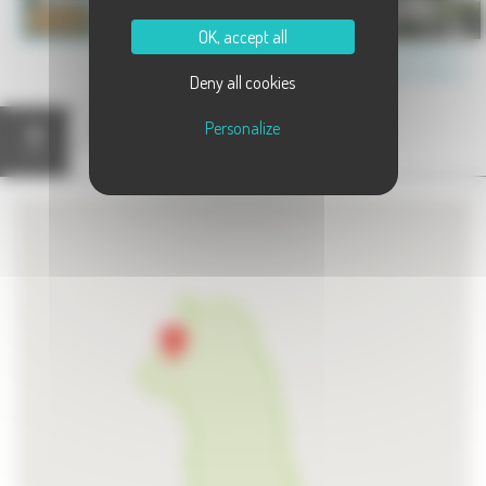
OK, accept all
Communauté de Communes des 4 Rivières
Canton de Scey-sur-Saône-et-Saint-Albin
Deny all cookies
Personalize
Hébergements
Annuaire
Carte
(2)
(2)