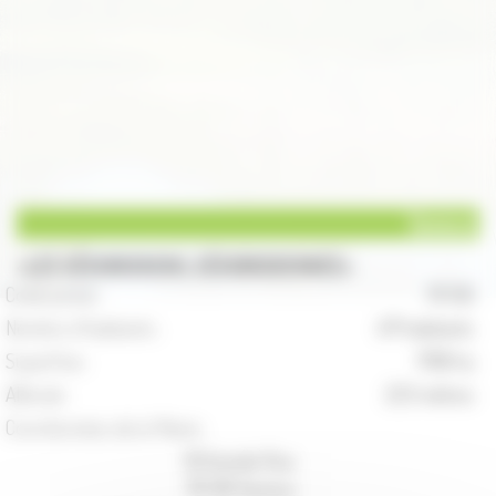
Seveux
LES SÉGOBODIENS, SÉGOBODIENNES
Code postal :
70 130
Nombre d'habitants :
471 habitants
Superficie :
1708 ha
Altitude :
223 mètres
Coordonnées de la Mairie :
10 Grande Rue
70 130 Seveux