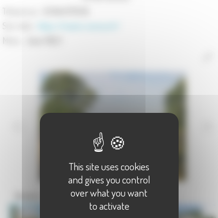
Téléphone :
03.84.67.10.95
Site Web :
https://mairie-seveux.fr/
Maire :
Jean NOLY
This site uses cookies
and gives you control
over what you want
Sevuex, comune de Haute-Saône
to activate