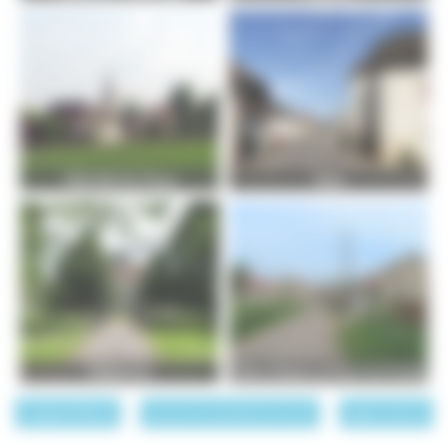
Velloreille-lès-Choye
Vezet
Villefrancon
Villers-Chemin-et-Mont-lès-Étrelles
page précédente
Les communautés de communes
page suivante