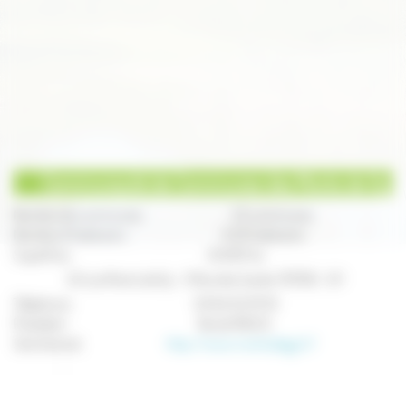
Communauté de Communes des Monts de Gy
Nombre de communes :
25 communes
Nombre d'habitants :
6 121 habitants
Superficie :
24 003 ha
ZA Les Monts de Gy - 3 Rue des Saules 70700 - GY
Téléphone :
03 84 32 97 61
Président :
Nicole MILESI
Site Internet :
http://www.montsdegy.fr/