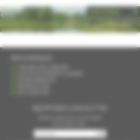
PHOTOTHÈQUE
INFOS PRATIQUES
S'INSCRIRE DANS L'ANNUAIRE
AJOUTER UN ÉVÉNEMENT À L'AGENDA
DEVENIR ANNONCEUR
PARTAGER UN LIEN
NOUS CONTACTER
INSCRIPTION À LA NEWSLETTRE
Recevoir chaque mois nos principales
infos et idées sorties ...