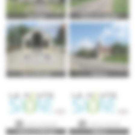
Saint-Gand
Vantoux-et-Longevelle
Vaux-le-Moncelot
Velleclaire
Vellefrey-et-Vellefrange
Vellemoz