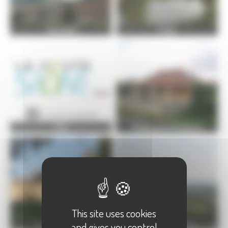
Charcenne
Choye
Citey
Étrelles-et-la-Montbleuse
This site uses cookies
and gives you control
Frasne-le-Château
Fresne-Saint-Mamès