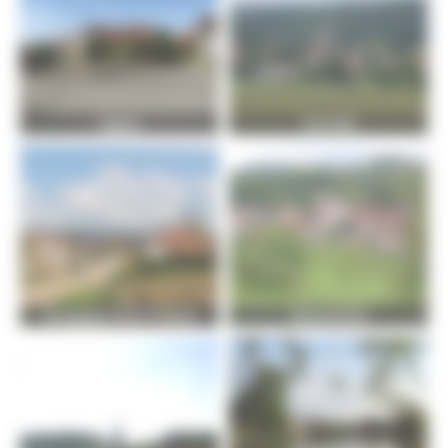
Angirey
Autoreille
Bourguignon-lès-la-Charité
Bucey-lès-Gy