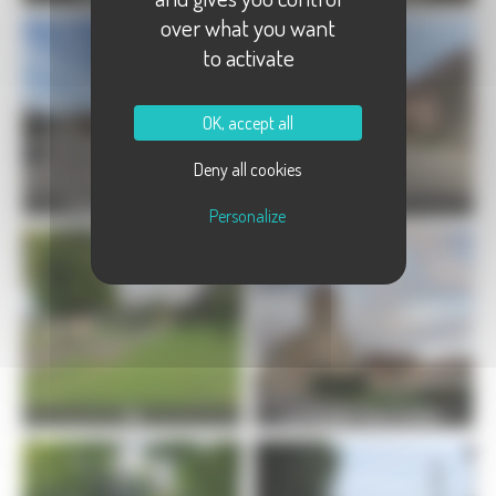
over what you want
to activate
OK, accept all
Deny all cookies
Fretigney-et-Velloreille
Greucourt
Personalize
Gy
La Chapelle-Saint-Quillain