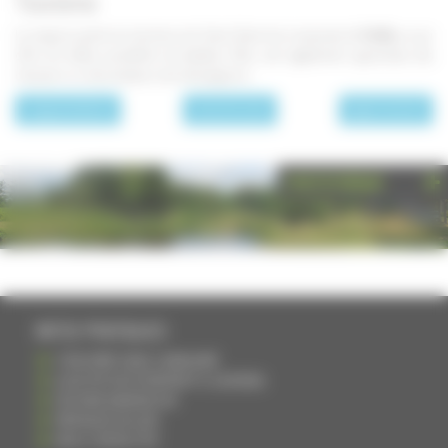
Tourisme
La majeure partie du territoire de Saint-Gand est composée de
forêts,
ce qui
offre de belles possibilité de balades. Elles sont également appréciées des
chasseurs ou des amateurs de champignons.
page précédente
Les communes
page suivante
PHOTOTHÈQUE
INFOS PRATIQUES
S'INSCRIRE DANS L'ANNUAIRE
AJOUTER UN ÉVÉNEMENT À L'AGENDA
DEVENIR ANNONCEUR
PARTAGER UN LIEN
NOUS CONTACTER