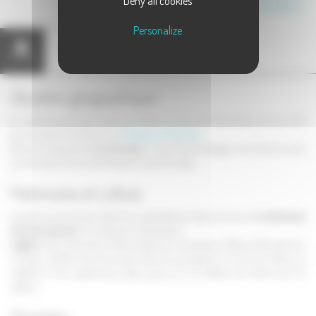
Deny all cookies
Canton de Scey-sur-Saône-et-Saint-Albin
Personalize
Annuaire
Présentation
Carte
(1)
Situation géographique
La commune de Saint-Gand est située à moins de 5 kilomètres de son chef
lieu de canton et à 10 kms de
Fretigney et Veloreille
.
Elle est composée de
trois hameaux
: Saind Gand, Rougeau et le Charme, ainsi
que des deux fermes des Roquets et des Frondeys.
Patrimoine et culture
Le patrimoine de Saint-Gand est essentiellement agricole, avec de
nombreuses
fermes anciennes
à l'architecture intéressante.
L'église
a été construite au 17ème siècle puis remaniée au 19ème. Elle renforme
un beau mobilier ainsi que deux toiles et une peinture sur bois du 17ème. Le
retable en stuc polychrome date quant à lui du 18ème, de même que les
statues.