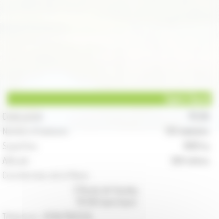
Saint-Gand
Code postal :
70 130
Nombre d'habitants :
135 habitants
Superficie :
1609 ha
Altitude :
249 mètres
Coordonnées de la Mairie :
3 Route de Vaudey
70 130 Saint-Gand
Téléphone :
03.84.78.03.34