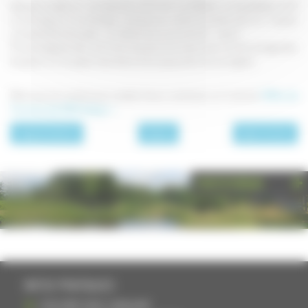
Abaisser la pâte sur une épaisseur de 5 mm. La détailler en bandelettes de 10
cm de long sur 4 cm de large ; pratiquer au centre une fente de 5 cm. Y passer
une extrémité de la pâte : on obtient ainsi une sorte de " nœud ".
Frire les beignets dans de l'huile chaude en les retournant une fois, les égoutter,
les placer sur du papier absorbant et les saupoudrer de sucre glace.
Retrouvez de nombreuses recettes francs-comtoises sur le site de
l'Office de
Tourisme des 1000 étangs >>
page précédente
Desserts
page suivante
PHOTOTHÈQUE
INFOS PRATIQUES
S'INSCRIRE DANS L'ANNUAIRE