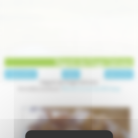
Beignets des Vosges Saônoises
page précédente
Desserts
page suivante
Beignets des Vosges Saônoises
Une recette proposée par l'
Office de Tourisme des 1000 étangs