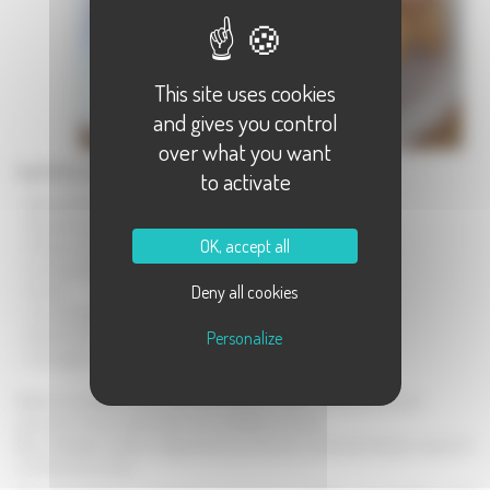
This site uses cookies
and gives you control
over what you want
Ingrédients (pour 8 personnes) :
to activate
- 250 g de farine
- 50 g de beurre
OK, accept all
- 30 g de sucre semoule
- 1 pincée de sel
Deny all cookies
- 2 œufs
- 1 verre à liqueur de rhum, d'eau de vie ou de fleur d'oranger
- Huile à frire
Personalize
- Sucre glace
Mettre en fontaine la farine tamisée. Ajouter le beurre ramolli, le sucre
semoule, le sel, les œufs battus en omelette et l'alcool.
Bien mélanger et pétrir longuement, puis former une boule et laisser reposer 5
ou 6 heures au frais