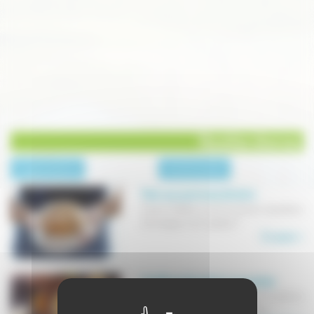
Recettes diverses
page précédente
Toutes les recettes
Pain aux pommes de terre
Soyons fidèles à notre ancienne réputation
de mangeurs de "patates"!
En savoir +
Confiture de potiron aux poires
Une façon originale de cuisiner le potiron,
légume d'automne par excellence.