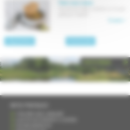
Pesto rosso maison
Une sauce au basilic, à tartiner sur du pain
grillé pour l'apéritif.
En savoir +
page précédente
Toutes les recettes
PHOTOTHÈQUE
INFOS PRATIQUES
S'INSCRIRE DANS L'ANNUAIRE
AJOUTER UN ÉVÉNEMENT À L'AGENDA
DEVENIR ANNONCEUR