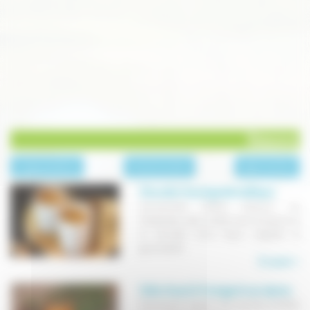
Boissons
page précédente
Toutes les recettes
page suivante
Chocolat chaud guatemaltèque
Surnommée "philtre d'amour" au
Guatemala, cette recette marie les épices et
le chocolat d'une façon originale et
gourmande.
En savoir +
Cidre chaud à l'orange et aux épices
Une boisson typique des marchés de Noël,