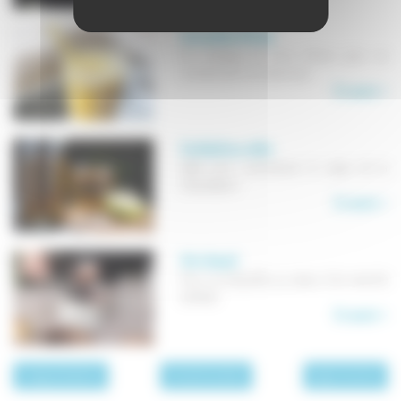
Smoothie d'hiver
Un mélange de fruits d'hiver pour un
cocktail plein de vitamines!
En savoir +
Cocktail au cidre
Idéal pour commencer le repas de la
Chandeleur!
En savoir +
Vin chaud
Pour se réchauffer au retour d'un marché
de Noël.
En savoir +
page précédente
Toutes les recettes
page suivante