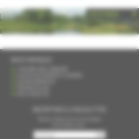
PHOTOTHÈQUE
INFOS PRATIQUES
S'INSCRIRE DANS L'ANNUAIRE
AJOUTER UN ÉVÉNEMENT À L'AGENDA
DEVENIR ANNONCEUR
PARTAGER UN LIEN
NOUS CONTACTER
INSCRIPTION À LA NEWSLETTRE
Recevoir chaque mois nos principales
infos et idées sorties ...