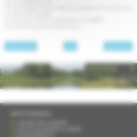
Beurrer un plat allant au four.
Ciseler les échalotes et disposer celles-ci au fond du plat. Coucher les truites
sur cette couche d'échalotes.
Arroser avec le vin et faire cuire pendant 10 min th. 6 (180°C).
Dès la sortie du four, ajouter la crème et servir.
page précédente
Plats
page suivante
PHOTOTHÈQUE
INFOS PRATIQUES
S'INSCRIRE DANS L'ANNUAIRE
AJOUTER UN ÉVÉNEMENT À L'AGENDA
DEVENIR ANNONCEUR