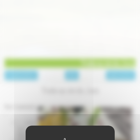
Truite au vin du Jura
page précédente
Plats
page suivante
Truite au vin du Jura
Pour 4 personnes
:
4 truites
fario de
250 g