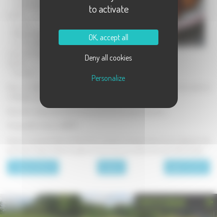
- 1 sachet de sucre
to activate
vanillé
- 4 oeufs
- 100g de beurre
OK, accept all
- 4 ou 5 cuillères à
soupe de caramel
Deny all cookies
liquide
- 3 poires
Personalize
Dans un saladier, mélanger la farine, la levure et les sucres. Casser les oeufs et
mélanger peu à peu en ajoutant le beurre fondu.
Éplucher, couper les fruits et citronner les morceaux de poire.
Préchauffer le four à 180°C.
Verser le caramel dans le fond d'un moule à manqué beurré puis disposer les
poires en rosace. Verser la pâte sur les fruits puis enfourner pour 45 minutes.
page précédente
Desserts
page suivante
PHOTOTHÈQUE