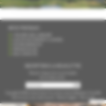
INFOS PRATIQUES
S'INSCRIRE DANS L'ANNUAIRE
AJOUTER UN ÉVÉNEMENT À L'AGENDA
DEVENIR ANNONCEUR
PARTAGER UN LIEN
NOUS CONTACTER
INSCRIPTION À LA NEWSLETTRE
Recevoir chaque mois nos principales
infos et idées sorties ...
Copyright © 2015
La Haute Saône
Tous droits réservés Réalisation
Torop.Net
Site mis à jour avec
wsb.torop.net
-
Mentions légales
-
Plan du site