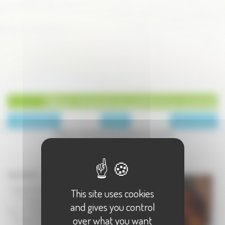
Gâteau renversé aux poires et au caramel
page précédente
Desserts
page suivante
Gâteau renversé aux poires et caramel
Une recette proposée par le blog
S comme Soeurs
Ingrédients :
- 150g de farine
This site uses cookies
- 1/2 paquet de
and gives you control
levure chimique
over what you want
- 100g de sucre