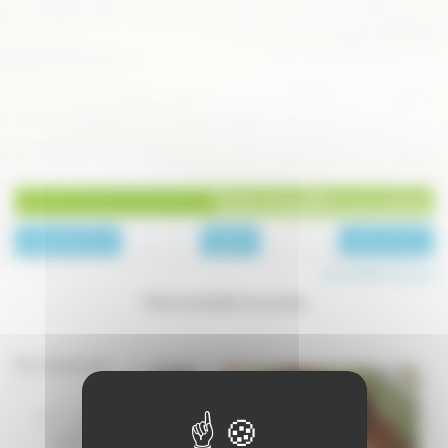
Tarte amandine aux poires
page précédente
Desserts
page suivante
Les recettes de Laure
Tarte amandine aux poires
Pour 8 personnes
:
1 grosse
boîte de