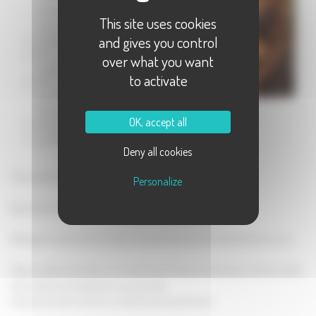
poires au
This site uses cookies
sirop
and gives you control
2 œufs
20 cl de
over what you want
crème
to activate
100 g de
poudre
d’amande
OK, accept all
60 g de sucre
1 pâte brisée
Deny all cookies
Préchauffez le four à 200°C.
Personalize
Égouttez les poires. Si elles sont entières, coupez-les en deux.
Mélangez les œufs avec la crème. Incorporez la poudre d’amande et le sucre.
Étalez la pâte brisée dans un moule à tarte. Piquez le fond avec une fourchette.
Versez dessus la préparation aux amandes.
Disposez les demi-poires sur la tarte, sans les enfoncer.