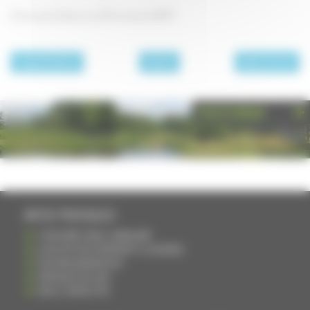
Enfournez et faites cuire 30 minutes à 200°C.
page précédente
Desserts
page suivante
PHOTOTHÈQUE
INFOS PRATIQUES
S'INSCRIRE DANS L'ANNUAIRE
AJOUTER UN ÉVÉNEMENT À L'AGENDA
DEVENIR ANNONCEUR
PARTAGER UN LIEN
NOUS CONTACTER