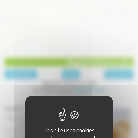
Beignets bretons au cidre
page précédente
Desserts
page suivante
Beignets bretons au cidre
Une recette proposée par
Recettes & Terroirs
Ingrédients :
- 180 g de farine
- 4 pommes
This site uses cookies
reinettes
- 1 oeuf