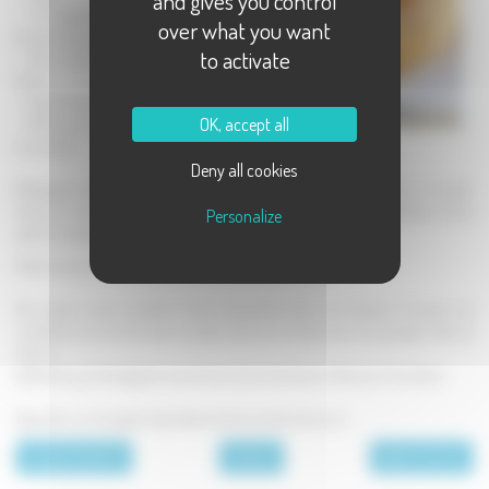
and gives you control
- 1/2 paquet de
over what you want
levure chimique
to activate
- 25 cl de cidre
doux
- Huile d'arachide
OK, accept all
- 100 g de sucre
en poudre
Deny all cookies
Mélanger la farine avec la levure. Ajouter l'oeuf et mélanger avec un fouet.
Verser le cidre en fouettant sans arrêt, petit à petit, jusqu'à obtention d'une
Personalize
pâte homogène.
Peler les pommes, évider, couper en rondelles épaisses.
Par ailleurs, faire chauffer l'huile d'arachide dans une friteuse. Tremper les
rondelles de pommes dans la pâte, bien les enrober, puis les plonger dans la
friture.
Attendre que les beignets soient bien dorés des deux côtés pour les retirer.
Egoutter sur du papier absorbant et les poudrer de sucre.
page précédente
Desserts
page suivante