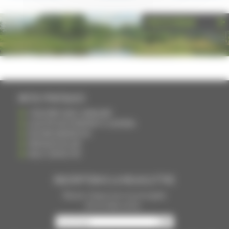
PHOTOTHÈQUE
INFOS PRATIQUES
S'INSCRIRE DANS L'ANNUAIRE
AJOUTER UN ÉVÉNEMENT À L'AGENDA
DEVENIR ANNONCEUR
PARTAGER UN LIEN
NOUS CONTACTER
INSCRIPTION À LA NEWSLETTRE
Recevoir chaque mois nos principales
infos et idées sorties ...