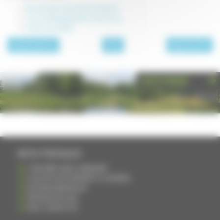
Boudin blanc de la Saint-Sylvestre
Coq au Riesling flambé à l'eau de vie
Oie farcie de Noël
page précédente
Plats
page suivante
PHOTOTHÈQUE
INFOS PRATIQUES
S'INSCRIRE DANS L'ANNUAIRE
AJOUTER UN ÉVÉNEMENT À L'AGENDA
DEVENIR ANNONCEUR
PARTAGER UN LIEN
NOUS CONTACTER