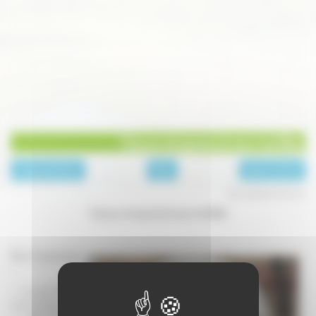
Coq au vin jaune et aux morilles
page précédente
Plats
page suivante
Les recettes de Laure
Coq au vin jaune et aux morilles
Pour 6 personnes
:
- 1 poulet Bresse
de 1,2 à 1,4 kg