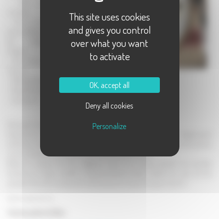
- 200 g de
morilles
This site uses cookies
- 20 cl de vin
and gives you control
jaune d'Arbois ou
over what you want
de Château-
Chalon
to activate
- 50 cl de crème
fraîche
- 200 g de beurre
OK, accept all
- 50 g de farine
- Sel, poivre
Deny all cookies
Découper le poulet en quatre (2 cuisses et 2 ailes).
Personalize
Assaisonner ces morceaux de sel fin et de poivre, les saupoudrer légèrement
de farine, les faire revenir à blanc dans un sautoir, c'est-à-dire sans les colorer,
couvrir et laisser cuire environ 20 minutes à feu moyen.
Retirer le sautoir du four, déglacer avec le vin jaune; ajouter les morilles
fraîches, la crème; rectifier l'assaisonnement, laisser réduire au coin du feu
pendant 30 à 40 minutes afin de terminer la cuisson (ne pas couvrir).
Servir avec du riz.
D'autres plats de fêtes :