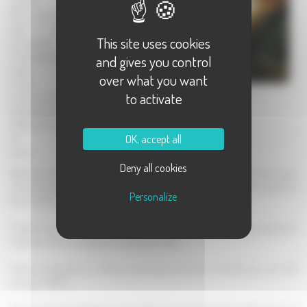
écrémé
150 g de farine
avec levure
This site uses cookies
incorporée
1 càs de graines de
and gives you control
pavot
over what you want
1 citron
to activate
1 citron confit beldi
30 g de gruyère rapé
200 g de saumon fumé
OK, accept all
sel
poivre
Deny all cookies
Battre les oeufs avec la ciboulette, ajouter le petit suisse, le pavot et le jus du
citron (en garder 1 cuillère à soupe), le lait, saler et poivrer. Ajouter ensuite la
Personalize
farine et bien mélanger.
Couper le citron confit en petits morceaux, le saumon en morceaux grossiers
et ajouter le tout à la pâte avec le gruyère râpé .
Verser la pâte dans un moule à cake beurré et fariné et enfourner pour 50
minutes à 180°C .