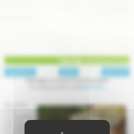
Cake léger au saumon fumé
page précédente
A l'apéritif
page suivante
Cake léger au saumon fumé et au citron
Une recette proposée par le blog
Qui Dort dine...
Pour un cake :
3 oeufs
1 càs de ciboulette
1 petit suisse
125 ml de lait demi