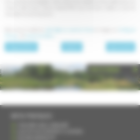
Vous pouvez accompagner votre cake d'une salade et d'une petite sauce en
mixant 1 petit suisse, 1 yaourt velouté 0%, le jus de citron restant, un peu de
ciboulette, de sel et de poivre .
Retrouvez la recette du
cake léger au saumon fumé
en images sur
le blog de
Chouya
, de
Luxeuil-les-Bains
.
page précédente
A l'apéritif
page suivante
PHOTOTHÈQUE
INFOS PRATIQUES
S'INSCRIRE DANS L'ANNUAIRE
AJOUTER UN ÉVÉNEMENT À L'AGENDA
DEVENIR ANNONCEUR