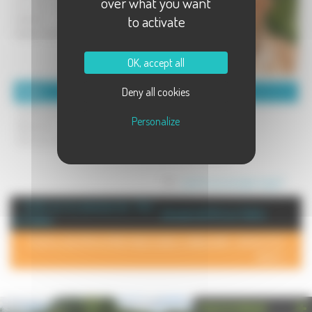
over what you want
Je viens chez vous avec tout le
to activate
matériel juste une douche
,baignoire,je m'adapte.
OK, accept all
Deny all cookies
Détails :
Coordonnées :
Tarifs moins chers à domicile
Carsana Sandrine
Personalize
Réduction pour les habitants de
1 rue de la grenouillère
Port-sur-Saone
70170 Port sur saone
Tel : 0682452365
Mél :
sandrine.carsana@orange.fr
+ d'info sur la commune de : Port
Annuaire de Port sur Saône
sur Saône
POUR AJOUTER VOTRE PAGE DANS L'ANNUAIRE, CONTACTEZ-
NOUS >
PHOTOTHÈQUE