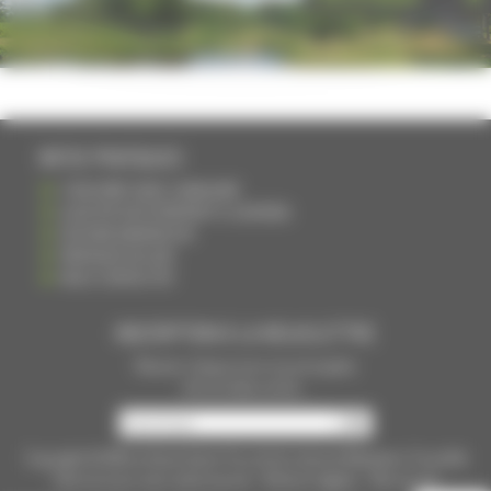
INFOS PRATIQUES
S'INSCRIRE DANS L'ANNUAIRE
AJOUTER UN ÉVÉNEMENT À L'AGENDA
DEVENIR ANNONCEUR
PARTAGER UN LIEN
NOUS CONTACTER
INSCRIPTION À LA NEWSLETTRE
Recevoir chaque mois nos principales
infos et idées sorties ...
Copyright © 2015
La Haute Saône
Tous droits réservés Réalisation
Torop.Net
Site mis à jour avec
wsb.torop.net
-
Mentions légales
-
Plan du site