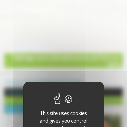
Toilettage canin à domicile environ de Port-sur-
Saône
Annuaire
Service
Toilettage
Port sur Saône
Toilettage à Port sur Saône
Toilettage canin à domicile environ de Port-sur-Saône
Description :
This site uses cookies
TOU-TOU'NET
and gives you control
Toilettage canin à domicile