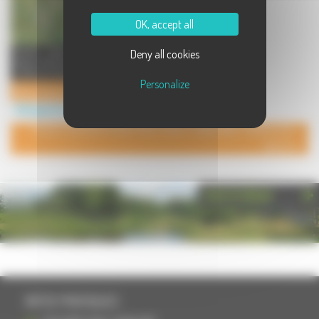
OK, accept all
Soirée étape, week-end, long
Deny all cookies
séjour. Située dans un parc de 17ha
, à 20 mn de Vesoul; 30 ...
Personalize
Havre de paix en Haute-Saône
Hébergement à Fretigney et Velloreille
POUR AJOUTER VOTRE PAGE DANS L'ANNUAIRE, CONTACTEZ-
NOUS
PHOTOTHÈQUE
INFOS PRATIQUES