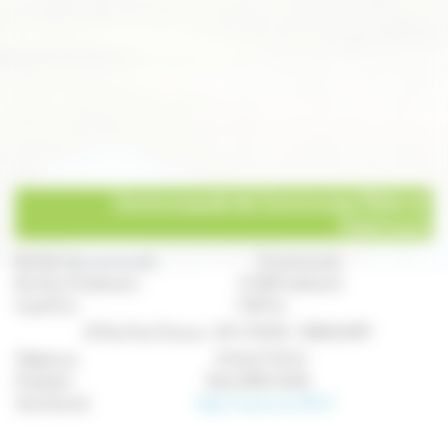
Communauté de Communes Rahin et
Chérimont
Nombre de communes :
9 communes
Nombre d'habitants :
12 068 habitants
Superficie :
1 528 ha
20 Rue Paul Strauss - BP 4 70250 - RONCHAMP
Téléphone :
03 84 27 93 15
Président :
René GROSJEAN
Site Internet :
http://www.ccrc70.fr/