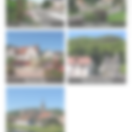
Frahier-et-Chatebier
Frédéric-Fontaine
Plancher-Bas
Plancher-les-Mines