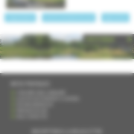
Ronchamp
page précédente
Les communautés de communes
page suivante
PHOTOTHÈQUE
INFOS PRATIQUES
S'INSCRIRE DANS L'ANNUAIRE
AJOUTER UN ÉVÉNEMENT À L'AGENDA
DEVENIR ANNONCEUR
PARTAGER UN LIEN
NOUS CONTACTER
INSCRIPTION À LA NEWSLETTRE