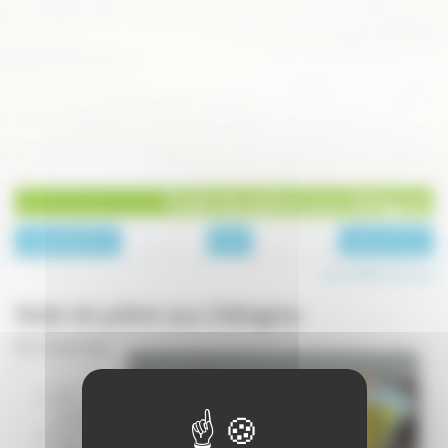
Gratin de potiron aux châtaignes
page précédente
Plats
page suivante
Les recettes de Laure
Gratin de potiron aux châtaignes
Pour 2 personnes
:
250 g de
potiron
une