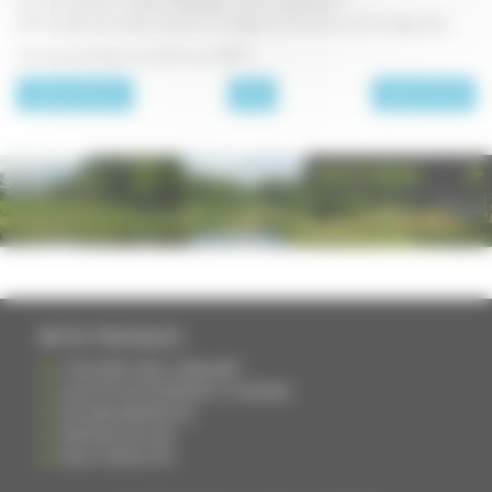
Écrasez le potiron restant. Mélangez-le avec la béchamel.
Versez cette sauce dans le plat sur les légumes. Parsemez de fromage râpé.
Enfournez et faites cuire 20 min à 180°C.
page précédente
Plats
page suivante
PHOTOTHÈQUE
INFOS PRATIQUES
S'INSCRIRE DANS L'ANNUAIRE
AJOUTER UN ÉVÉNEMENT À L'AGENDA
DEVENIR ANNONCEUR
PARTAGER UN LIEN
NOUS CONTACTER