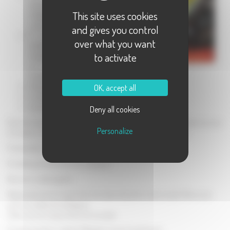
dizaine de
This site uses cookies
châtaignes
cuites
and gives you control
15 cl de
over what you want
béchamel
to activate
(maison
ou en
brique)
40 g de gruyère râpé
OK, accept all
muscade moulue
sel, poivre
Deny all cookies
Épluchez le potiron, coupez-les en dés de 2 cm de côté environ. Faites-le cuire
Personalize
à la vapeur ou à l’eau pendant 10 à 15 minutes (il doit rester ferme).
Préchauffez le four à 180°C.
Émiettez grossièrement les châtaignes.
Beurrez un plat à gratin.
Répartissez les trois quart des morceaux de potiron dans le plat. Recouvrez
avec les miettes de châtaignes.
Salez, poivrez, saupoudrez de muscade.