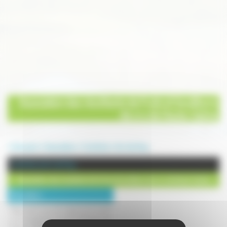
Association des récoltants de fruits et bouilleurs
de cru de Haute-Saône
Annuaire
Association
Confrérie
Arc lès Gray
Confrérie à Arc lès Gray
Association des récoltants de fruits et bouilleurs de cru de Haute-Saône
Description :
Regrouper tous les organismes quels
qu ils soient en vue de défendre les