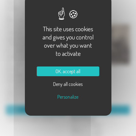
droits des récoltants de fruits,
bouilleurs de cru et producteurs de
jus de fruits ; coordonner leurs
efforts dans leurs actions sous toutes
les formes légales, morales, sociales,
This site uses cookies
matérielles en dehors de toute
and gives you control
appartenance politique ou
over what you want
confessionnelle ; agir pour préserver
les variétés anciennes de fruits, d
to activate
inciter à la création et à la sauvegarde
des vignes et des vergers ; faire
parvenir aux membres de l
OK, accept all
association les informations
techniques, juridiques et autres par
Deny all cookies
circulaire ou par revue éditée par la
Fédération nationale sous le titre « Le
Personalize
Bouilleur de France »
Détails :
Coordonnées :
Cotisation annuelle ; 15 euros
Girard Philippe
3 port Saint Martin
70100 Arc-les-gray