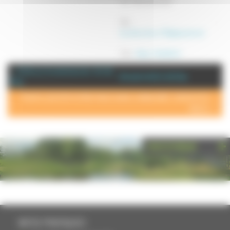
Tel : 06 51 24 40 52
Mél :
bouilleurdecru.70@laposte.net
Site :
https://distiller.fr
+ d'info sur la commune de : Arc lès
Annuaire de Arc lès Gray
Gray
POUR AJOUTER VOTRE PAGE DANS L'ANNUAIRE, CONTACTEZ-
NOUS >
PHOTOTHÈQUE
INFOS PRATIQUES