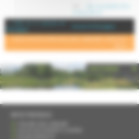
Site :
http://www.balades-dhier-
et-daujourdhui.fr/
+ d'info sur la commune de :
Annuaire de Champagney
Champagney
POUR AJOUTER VOTRE PAGE DANS L'ANNUAIRE, CONTACTEZ-
NOUS >
PHOTOTHÈQUE
INFOS PRATIQUES
S'INSCRIRE DANS L'ANNUAIRE
AJOUTER UN ÉVÉNEMENT À L'AGENDA
DEVENIR ANNONCEUR