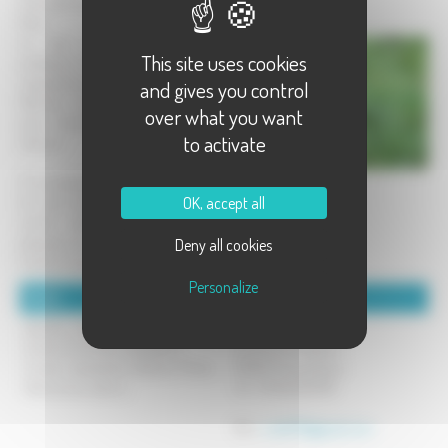
d'un patrimoine, de la faune et de la
flore.
Le tout ponctué dembuscades
This site uses cookies
poétiques, instructives, gourmandes,
reposantes ou amusantes.
and gives you control
Marcher c'est aussi savoir s'arrêter
over what you want
pour s'émerveiller de ce qui nous
to activate
entoure.
(*) ces balades sont dun abord facile.
OK, accept all
Ce sont des balades pédestres, de
courte durée, sans engagement
physique et qui ne relèvent pas du
Deny all cookies
Code du Sport.
Personalize
Détails :
Coordonnées :
Balades ludiques en haute Soane,
RIETH Sylvie
Doubs et Territoire de Belfort
3 rue Louis Pergaud
Contes, Spectacles, Détente, Photo,
70290 Champagney
Patrimoine, nature,...
Tel : 07.50.22.59.98
Mél :
s.rieth70@gmail.com