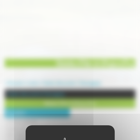
Balades d'Hier et d'Aujourd'hui
Annuaire
Loisirs
Sentier découverte
Champagney
Sentier découverte à Champagney
Balades d'Hier et d'Aujourd'hui
Description :
JE VOUS EMMENE...
Laissez-vous surprendre par la
découverte d'un lieu, d'un paysage,