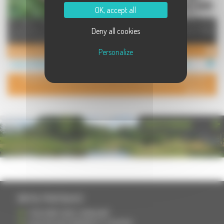
OK, accept all
JE VOUS EMMENE... Laissez-vous
Parcours pieds nus Niché au fond
Deny all cookies
surprendre par la découverte d'un
de la clairière, le Parcours Pieds
lieu, d'un paysage, d'un ...
Nus vous fera décou ...
Balades d'Hier et d'Aujourd'hui
Parc à l'Anglaise
Personalize
Loisirs à Champagney
Loisirs à Mailleroncourt Charette
POUR AJOUTER VOTRE PAGE DANS L'ANNUAIRE, CONTACTEZ-
NOUS
PHOTOTHÈQUE
INFOS PRATIQUES
S'INSCRIRE DANS L'ANNUAIRE
AJOUTER UN ÉVÉNEMENT À L'AGENDA