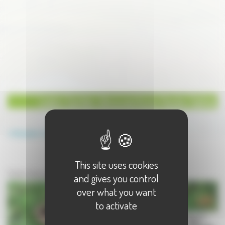
Loisirs Sentier découverte en Haute-Saône
Annuaire
Loisirs
Sentier découverte
This site uses cookies
Loisirs en Haute-Saône
Sentier découverte - 2 résultat(s)
and gives you control
over what you want
to activate