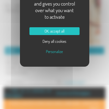
and gives you control
Vous propose sa boutique de
over what you want
vêtements à prix réduits.
to activate
OK, accept all
Deny all cookies
Détails :
Coordonnées :
Personalize
Ouverture:
faivre jean-pierre
Mercredi : de 14h à 17 h
04 rue du rahhin
Samedi : de 9h à 12 h
70290 champagney
(sauf jours férié)
ouvert à tous
Mél :
mcjpf@orange.fr
+ d'info sur la commune de :
Annuaire de Champagney
Champagney
POUR AJOUTER VOTRE PAGE DANS L'ANNUAIRE, CONTACTEZ-
NOUS >