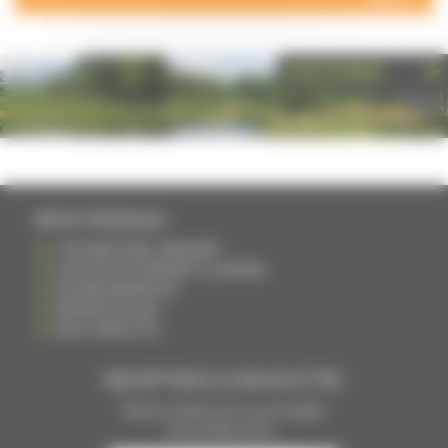
PHOTOTHÈQUE
INFOS PRATIQUES
S'INSCRIRE DANS L'ANNUAIRE
AJOUTER UN ÉVÉNEMENT À L'AGENDA
DEVENIR ANNONCEUR
PARTAGER UN LIEN
NOUS CONTACTER
INSCRIPTION À LA NEWSLETTRE
Recevoir chaque mois nos principales
infos et idées sorties ...