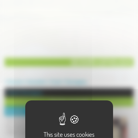
SECOURS CATHOLIQUE
Annuaire
Association
Social
Champagney
Social à Champagney
SECOURS CATHOLIQUE
Description :
Secours Catholique
Rue Ste Pauline (face Aldi)
This site uses cookies
70290 CHAMPAGNEY