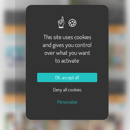
La Plateforme de Coordination en
L'association Cap Futur gère 3
Psychiatrie et Santé Mentale de la
structures à caractère social : - Un
Haute-Saône (PCPSM-HS) ...
centre de santé (per ...
Association Hospitalière de Bourgogne Franche-Comté
Cap Futur - Association de Centre de Soins
This site uses cookies
Association à Saint-Remy
Association à Dampierre sur Salon
and gives you control
over what you want
to activate
OK, accept all
Deux associations pour un même
Le site de l'Union Départementale
objectif : l'insertion par l'activité
des Associations Familiales de
Deny all cookies
économique dans les f ...
Haute-Saône Services a ...
Friplav 70 - Pro Services 70
Udaf 70 - Antenne de Gray
Personalize
Association à Vesoul
Association à Gray