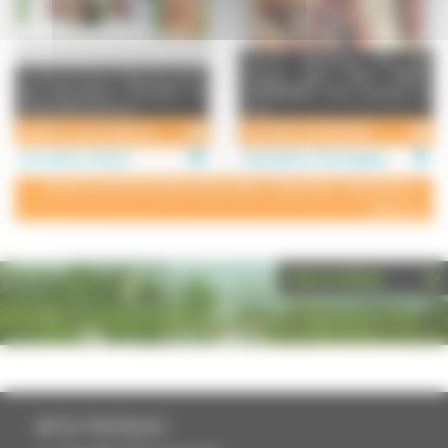
Secours Catholique Rue Ste
Le site de l'Union Départementale
Pauline (face Aldi) 70290
des Associations Familiales de
CHAMPAGNEY Vous propose sa
Haute-Saône Services ...
bout ...
Udaf 70 - Union Départementale des Associations Familiales
SECOURS CATHOLIQUE
Association à Vesoul
Association à Champagney
POUR AJOUTER VOTRE PAGE DANS L'ANNUAIRE, CONTACTEZ-
NOUS
PHOTOTHÈQUE
INFOS PRATIQUES