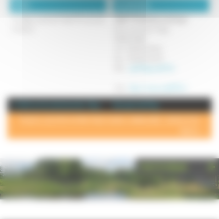
Détails :
Coordonnées :
Le siège social de l'Udaf 70 est situé
UDAF 70 (Antenne de Gray)
à Vesoul.
2 ter rue Victor Hugo
70100 GRAY
Tel : 03.84.31.34.54
Fax : 03.84.31.34.07
Mél :
udaf70@udaf70.fr
Site :
http://www.udaf70.fr/
+ d'info sur la commune de : Gray
Annuaire de Gray
POUR AJOUTER VOTRE PAGE DANS L'ANNUAIRE, CONTACTEZ-
NOUS >
PHOTOTHÈQUE