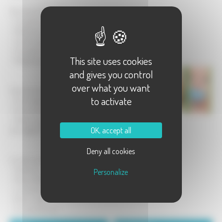
Services aux familles :
- Conseil aux familles
- Médiation familiale
- Soutien parental
- Education budgétaire
This site uses cookies
- Médaille de la famille
and gives you control
over what you want
Services sociaux :
to activate
- Pour majeurs
- Pour mineurs
- Mesure judiciaire d'aide à la gestion
OK, accept all
du budget (MJAGBF)
Deny all cookies
La lutte contre les exclusions :
- Illettrisme
Personalize
- Maison Relais
- Lire et faire lire
- Micro crédit
- Surendettement