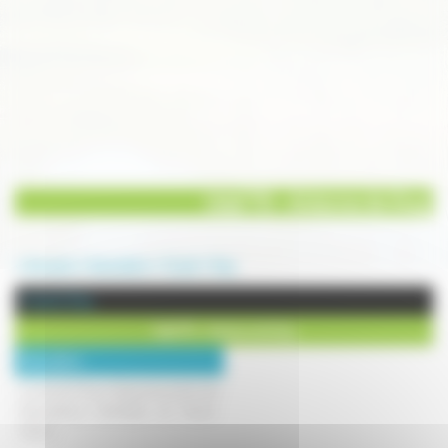
Udaf 70 - Antenne de Gray
Annuaire
Association
Social
Gray
Social à Gray
Udaf 70 - Antenne de Gray
Description :
Le site de l'Union Départementale des
Associations Familiales de Haute-
Saône