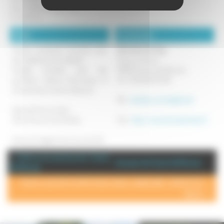
d'eau, salle à manger, salon.
3 chambres
Détails :
Coordonnées :
Fermes anciennes rénovées avec
Ferme bio de They
des matériaux éco-habitat.
They en Sorans
Energie produite avec des
70190 Sorans les Breurey
panneaux solaires thermiques et
Tel : 03 84 96 75 58
des panneaux photovoltaiques.
Mél :
devillairs.michel@free.fr
Gîtes de France 3 épis
Atout France 4 et 5 étoiles
Site :
http://www.fermebiothey.fr/
Ferme et magasin bios à proximité
+ d'info sur la commune de : Sorans
Annuaire de Sorans lès Breurey
lès Breurey
POUR AJOUTER VOTRE PAGE DANS L'ANNUAIRE, CONTACTEZ-
NOUS >