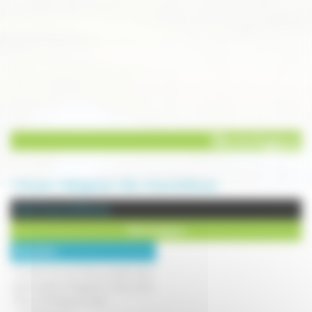
Gîte écologique
Annuaire
Hébergement
Gite
Sorans lès Breurey
Gite à Sorans lès Breurey
Gîte écologique
Description :
Le ferme bio de They possède deux
grands gîtes écologiques situés entre
Vesoul et Besançon, avec :