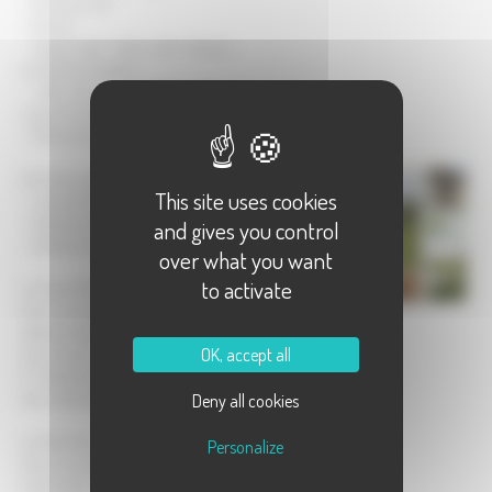
- piscine au sel
- jacuzzi
- grand plan d'eau avec barque :
possibilité de pêche
- salle de jeux aménagée dans la
coque d'un bâteau
- flotte de vélo
Activités proposées :
This site uses cookies
- visite de la ferme bio
- ballades à cheval
and gives you control
- ballades en calèche
over what you want
to activate
Le Grand Gîte : 140 m² habitables
Avec terrasse, barbecue écologique,
salle de détente, salon, salle à manger,
OK, accept all
coin cuisine.
3 chambres (dont une avec 5 lits),
deux salles de bain
Deny all cookies
Le Petit Gîte : 100 m² habitables
Personalize
Avec terrasse, garage pour 2 voitures,
kitchenette avec four à pain, salle