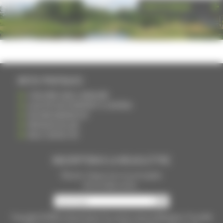
PHOTOTHÈQUE
INFOS PRATIQUES
S'INSCRIRE DANS L'ANNUAIRE
AJOUTER UN ÉVÉNEMENT À L'AGENDA
DEVENIR ANNONCEUR
PARTAGER UN LIEN
NOUS CONTACTER
INSCRIPTION À LA NEWSLETTRE
Recevoir chaque mois nos principales
infos et idées sorties ...
Copyright © 2015
La Haute Saône
Tous droits réservés Réalisation
Torop.Net