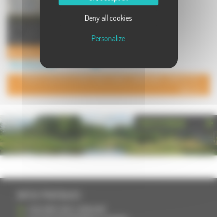
Deny all cookies
Je suis situé à 10 mns des Thermes
de Luxeuil-Les-Bains et je suis
Personalize
idéal pour les curistes ...
Au Fil De L' Eau
Gite à Breuchotte
POUR AJOUTER VOTRE PAGE DANS L'ANNUAIRE, CONTACTEZ-
NOUS
PHOTOTHÈQUE
INFOS PRATIQUES
S'INSCRIRE DANS L'ANNUAIRE