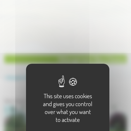
Hébergement Gite à Seveux
Annuaire
Hébergement
Gite
This site uses cookies
Hébergement à Seveux
Gite à Seveux - 2 résultat(s)
and gives you control
over what you want
to activate