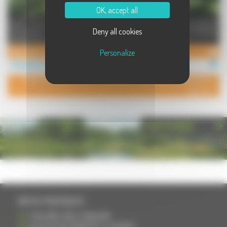
OK, accept all
Loue chambre d'hôte de deux
L'appartement se compose, dans le
Deny all cookies
couchages,lit de 140 , avec confort
bâtiment principal d'une chambre
parking intérieur entrée i ...
en mezzanine avec un li ...
Chambre d' hôtes
Gite Rêve
Personalize
Hébergement à Seveux
Hébergement à Seveux
POUR AJOUTER VOTRE PAGE DANS L'ANNUAIRE, CONTACTEZ-
NOUS
PHOTOTHÈQUE
INFOS PRATIQUES
S'INSCRIRE DANS L'ANNUAIRE
AJOUTER UN ÉVÉNEMENT À L'AGENDA