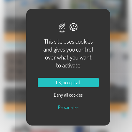
La société Druet, implantée à
Fabricant de matériel pour les
Dampierre-sur-Salon en Haute-
clôtures à destination des
Saône, est une entreprise famil ...
professionnels : grillages rigid ...
Druet SAS
Filiac
This site uses cookies
Industries et PME à Dampierre sur Salon
Industries et PME à Noidans lès Vesoul
and gives you control
over what you want
to activate
OK, accept all
1 groupe, 3 sociétés au service de
Spécialisés dans la fabrication de
Deny all cookies
votre logistique : - JPA Emballages,
produits pour l'entretien et le
concepteur d'emba ...
nettoyage professionnel ...
Personalize
JPA Emballages
Actis Chimie
Industries et PME à Noidans lès Vesoul
Industries et PME à Rioz