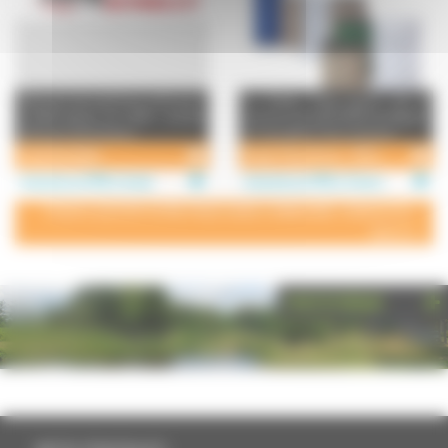
Fabricant de machines-outils pour
Le Green Fibre Drum est le
la déformation du métal : presses
premier fût kraft 100% écologique
plieuses hydrauliques ...
et recyclable. Il est composé ...
Colly Bombled
Green Fibre Drum - Fût kraft recyclable
Industries et PME à Autet
Industries et PME à Chemilly
POUR AJOUTER VOTRE PAGE DANS L'ANNUAIRE, CONTACTEZ-
NOUS
PHOTOTHÈQUE