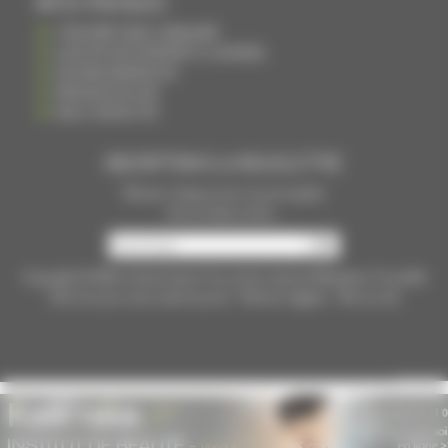
INFOS PRATIQUES
S'INSCRIRE DANS L'ANNUAIRE
AJOUTER UN ÉVÉNEMENT À L'AGENDA
DEVENIR ANNONCEUR
PARTAGER UN LIEN
NOUS CONTACTER
INSCRIPTION À LA NEWSLETTRE
Recevoir chaque mois nos principales
infos et idées sorties ...
Copyright © 2015
La Haute Saône
Tous droits réservés Réalisation
Torop.Net
Site mis à jour avec
wsb.torop.net
-
Mentions légales
-
Plan du site