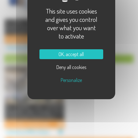
This site uses cookies
and gives you control
Le Green Fibre Drum est le
over what you want
premier fût kraft 100% écologique
et recyclable. Il est composé ...
to activate
Green Fibre Drum - Fût kraft recyclable
Industries et PME à Chemilly
OK, accept all
Industrie du meuble à Chemilly
Deny all cookies
Personalize
De Trévillers, une entreprise
spécialisée dans l'usinage et la
transformation des panneaux ...
De Trévillers Transformation
Industries et PME à Chemilly