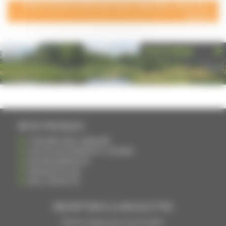
POUR AJOUTER VOTRE PAGE DANS L'ANNUAIRE, CONTACTEZ-
NOUS
PHOTOTHÈQUE
INFOS PRATIQUES
S'INSCRIRE DANS L'ANNUAIRE
AJOUTER UN ÉVÉNEMENT À L'AGENDA
DEVENIR ANNONCEUR
PARTAGER UN LIEN
NOUS CONTACTER
INSCRIPTION À LA NEWSLETTRE
Recevoir chaque mois nos principales