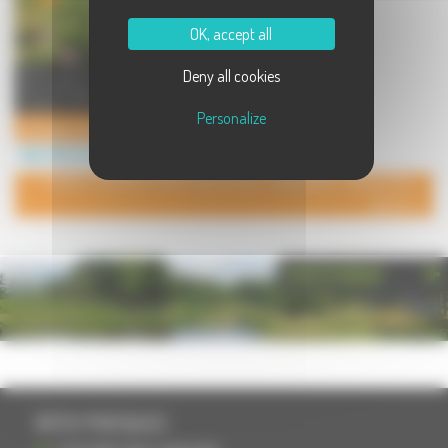
OK, accept all
Notre exploitation s'est spécialisé
Deny all cookies
dans l'élevage du boeuf Angus Noir
originaire d'Ecosse ...
Personalize
L'élevage Angus Noir de l'Ile Verte
Agriculture à Magny lès Jussey
POUR AJOUTER VOTRE PAGE DANS L'ANNUAIRE, CONTACTEZ-
NOUS
PHOTOTHÈQUE
INFOS PRATIQUES