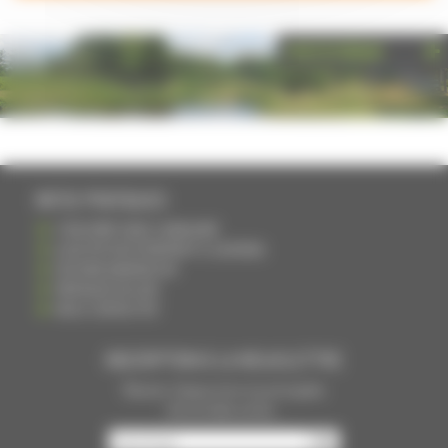
PHOTOTHÈQUE
INFOS PRATIQUES
S'INSCRIRE DANS L'ANNUAIRE
AJOUTER UN ÉVÉNEMENT À L'AGENDA
DEVENIR ANNONCEUR
PARTAGER UN LIEN
NOUS CONTACTER
INSCRIPTION À LA NEWSLETTRE
Recevoir chaque mois nos principales
infos et idées sorties ...