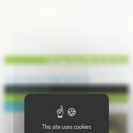
L'élevage Angus Noir de l'Ile Verte
Annuaire
Agriculture
Elevage
Magny lès Jussey
Elevage à Magny lès Jussey
L'élevage Angus Noir de l'Ile Verte
Description :
Notre exploitation s'est spécialisé
dans l'élevage du boeuf Angus Noir
This site uses cookies
originaire d'Ecosse.