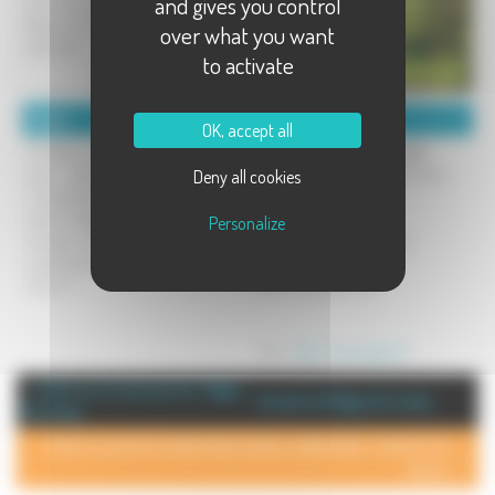
and gives you control
Venez découvrir notre exploitation à
Magny-lès-Jussey et goûter à notre
over what you want
spécialité !
to activate
Détails :
Coordonnées :
OK, accept all
N'hésitez pas à nous contacter
Joël Veuillier - Luce van Dijk
pour plus de renseignements,
Elevage Angus Noir de l'Île Verte
Deny all cookies
concernant la vente de viande de
boeuf Angus ou de génisses et
7, rue du château
Personalize
taureaux pour l'élevage ou tout
70500 Magny-lès-Jussey
simplement pour visiter notre
Tel : 03 84 92 27 73
ferme !!
Fax : 03 84 68 10 97
Site :
http://www.angus.fr
+ d'info sur la commune de : Magny
Annuaire de Magny lès Jussey
lès Jussey
POUR AJOUTER VOTRE PAGE DANS L'ANNUAIRE, CONTACTEZ-
NOUS >