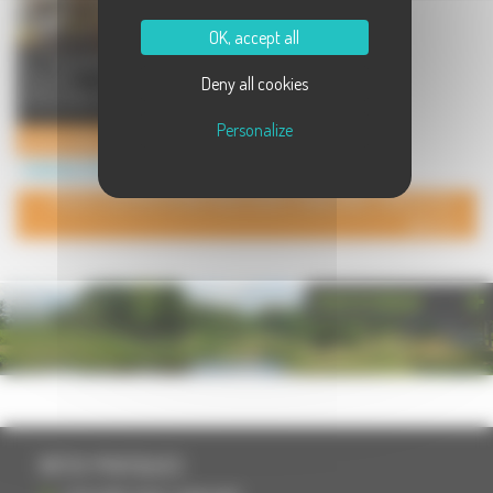
OK, accept all
La Fourmilière est le service
d'accueil périscolaire et
Deny all cookies
extrascolaire de l'école de Pesmes
...
Personalize
La Fourmilière - Périscolaire & extrascolaire à Pesmes
Institution à Pesmes
POUR AJOUTER VOTRE PAGE DANS L'ANNUAIRE, CONTACTEZ-
NOUS
PHOTOTHÈQUE
INFOS PRATIQUES