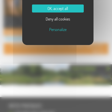
OK, accept all
Time on Target organise des stages
Deny all cookies
de survie, évènementiel nature et
outdoor, team-buildin ...
Personalize
Stages de survie & séminaires Time on Target
Tourisme à Port sur Saône
POUR AJOUTER VOTRE PAGE DANS L'ANNUAIRE, CONTACTEZ-
NOUS
PHOTOTHÈQUE
INFOS PRATIQUES