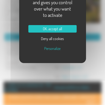
cohésion en haute saône et partout
and gives you control
en France.
over what you want
Escape game en pleine nature en
to activate
forêt.
Contactez nous pour une
proposition sur mesure ou rejoignez
OK, accept all
nos stages planifiés.
Détails :
Coordonnées :
Deny all cookies
Matériel fourni
LLUNA Eleonore
Personalize
Encadrement diplômé (AeM, Guide,
59 rue de l'eglise
CQP randonnée...)
70170 Port sur saone
de 1 à plusieurs centaines de
Tel : 06.30.70.57.12
personnes
Cartes et coffrets cadeau
Mél :
contact@t-o-t.fr
Site :
https://www.t-o-t.fr/
+ d'info sur la commune de : Port
Annuaire de Port sur Saône
sur Saône
POUR AJOUTER VOTRE PAGE DANS L'ANNUAIRE, CONTACTEZ-
NOUS >