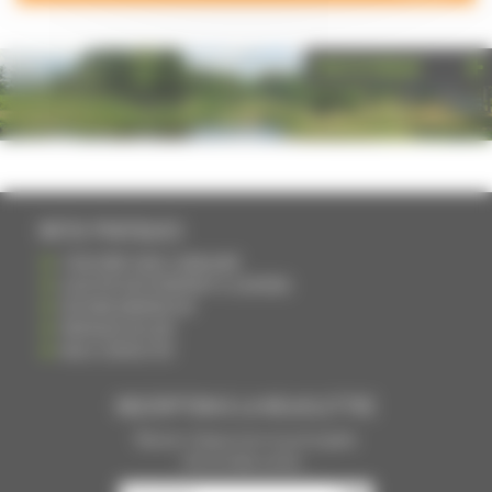
PHOTOTHÈQUE
INFOS PRATIQUES
S'INSCRIRE DANS L'ANNUAIRE
AJOUTER UN ÉVÉNEMENT À L'AGENDA
DEVENIR ANNONCEUR
PARTAGER UN LIEN
NOUS CONTACTER
INSCRIPTION À LA NEWSLETTRE
Recevoir chaque mois nos principales
infos et idées sorties ...