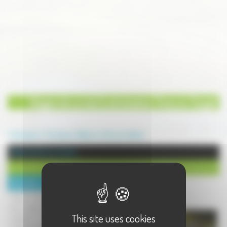
Stages de survie & séminaires Time on Target
Annuaire
Tourisme
Nature
Port sur Saône
Nature à Port sur Saône
Stages de survie & séminaires Time on Target
Description :
Time on Target organise des stages
de survie, évènementiel nature et
This site uses cookies
outdoor, team-building, stages