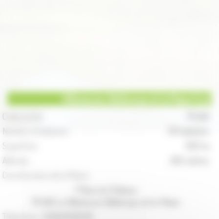
Villeneuve, Bellenoye et la Maize (La)
Code postal :
70 240
Nombre d'habitants :
131 habitants
Superficie :
932 ha
Altitude :
265 mètres
Coordonnées de la Mairie :
1 Place du Château
70 240 La Villeneuve-Bellenoye-et-la-Maize
Téléphone :
03.84.95.85.95