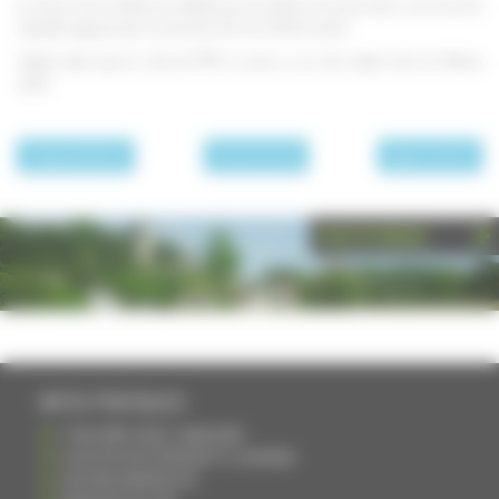
La mairie de La Villeneuve, Bellenoye et la Maize est située dans une ancienne
chapelle seigneuriale, construite à la fin du XVème siècle.
L'église date quant à elle de 1778, on peut y voir des objets d'art du 18ème
siècle.
page précédente
Les communes
page suivante
PHOTOTHÈQUE
INFOS PRATIQUES
S'INSCRIRE DANS L'ANNUAIRE
AJOUTER UN ÉVÉNEMENT À L'AGENDA
DEVENIR ANNONCEUR