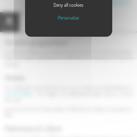
Canton de Vesoul 2
Deny all cookies
Personalize
Présentation
Carte
Situation géographique
La Villeneuve, Bellenoye et la Maize est une commune du centre de la Haute-
Saône, qui s'étend parallèlement à la N57. Elle est traversée par la rivière du
Durgeon.
Histoire
Sous l'Antiquité, le site était situé sur la voie romaine qui reliait Besançon à
Luxeuil-les-Bains
. Les vestiges d'un établissement gallo-romain y ont été
découvert.
Ancienne baronnie au Moyen-Age, La Villeneuve fut érigée en marquisat en
1705.
Patrimoine et culture