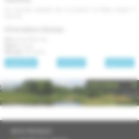
Une menuiserie spécialisée dans la production de fenêtres emploie 17
personnes.
Informations diverses
Foire :
les 1er et 15 du mois
Marché
: le mardi
Fête locale :
le 21 octobre
page précédente
Les communes
page suivante
PHOTOTHÈQUE
INFOS PRATIQUES