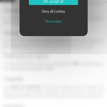
OK, accept all
Situation géographique
Deny all cookies
La commune de Linexert est située à la limite des Vosges Saônoises, à
Personalize
proximité de
Luxeuil
et de
Lure
.
Histoire
Le site de Linexert était situé sur la
voie romaine
qui reliait Luxeuil à Mandeure.
Des vestiges de cette voie ont d'ailleurs été retrouvés dans la commune.
Patrimoine et culture
La plus ancienne ferme visible de Linexert date de
1743
. La fontaine-lavoir
couverte est quant à elle datée de 1886.
Tourisme
Des
sentiers de randonnées
traversent les espaces boisés de Linexert, à la
découverte des petits étangs communaux et privés. Ceux-ci ne sont pas
adaptés pour la pêche, au contraire de la Lanterne, rivière assez poissonneuse.
Industries