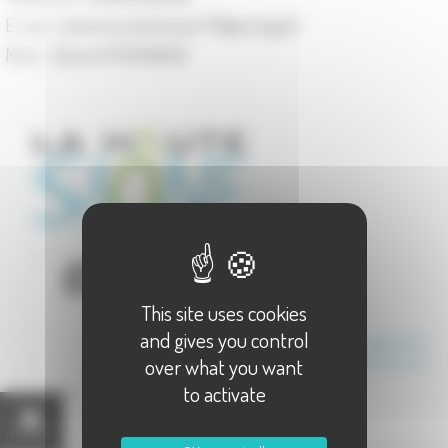
E-mail :
commune.de.linexert-70@orange.fr
Maire :
Gérard PERSONENI
This site uses cookies
and gives you control
Communauté de Communes du Triangle Vert
over what you want
Canton de Lure 1
to activate
Présentation
Carte