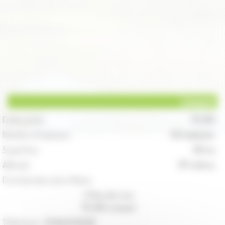
Linexert
Code postal :
70 200
Nombre d'habitants :
134 habitants
Superficie :
195 ha
Altitude :
317 mètres
Coordonnées de la Mairie :
5 Rue de Lure
70 200 Linexert
Téléphone :
03.84.63.60.66