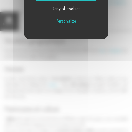
Canton de Dampierre-sur-Salon
Deny all cookies
Personalize
Présentation
Carte
Situation géographique
Ecuelle est une commune située en bordure de la D67, entre
et
et à
Gray
Champlitte
proximité de la région Bourgogne.
Histoire
Ecuelle s'est formé autour d'
un prieuré
construit au XIème siècle, et qui
dépendait de l'abbaye de
. Une
cité antique
occupait toutefois cet
Theuley
emplacement bien avant. Les vestiges d'une villa gallo-romaine y ont en effet
été retrouvés.
Patrimoine et culture
L'
église
d'Ecuelle fut reconstruite au XVIIIème siècle. On peut y voir une belle
claire-voie de fer forgé ainsi qu'une chaire Louis XV.
Il y a en outre dans le village une
ancienne maison noble
, souvent nommée "le