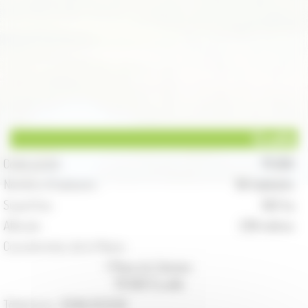
Ecuelle
Code postal :
70 600
Nombre d'habitants :
84 habitants
Superficie :
562 ha
Altitude :
238 mètres
Coordonnées de la Mairie :
1 Place du Calvaire
70 600 Écuelle
Téléphone :
03.84.32.12.02