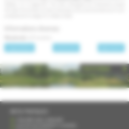
Château", et un pigeonnier. Tous deux témoignent de l'importance passée
d'Ecuelle. Une enceinte circulaire située dans le bois de la Gravotte est en outre
probablement le vestige d'un château féodal.
Informations diverses
Fête patronale :
le 17 novembre
page précédente
Les communes
page suivante
PHOTOTHÈQUE
INFOS PRATIQUES
S'INSCRIRE DANS L'ANNUAIRE
AJOUTER UN ÉVÉNEMENT À L'AGENDA