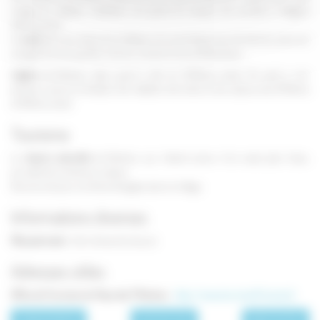
vestige du château médiéval, une partie du donjon est accolée à l'élégant
édifice actuel.
Le
vaste
parc qui entoure le château a lui aussi beaucoup de charme, avec son
orangerie et son pavillon chinois, construit sous la Révolution.
L'église
de Buthiers date quant à elle du XVIIIème siècle. On peut y voir
plusieurs pierres tombales, des retables, des toiles et des statues des XVIIIème
et XIXème siècle.
Tourisme
La
réserve naturelle
de Buthiers, qui s'étend autour d'un vaste plan d'eau,
accueille de nombreux oiseaux.
Des aires de jeux ont été aménagées dans le village.
Informations diverses
Fête patronale :
le 1er dimanche de juin
Adresses utiles
Office de Tourisme du Pays des 7 Rivières :
http://www.tourisme7rivieres.fr
page précédente
Les communes
page suivante