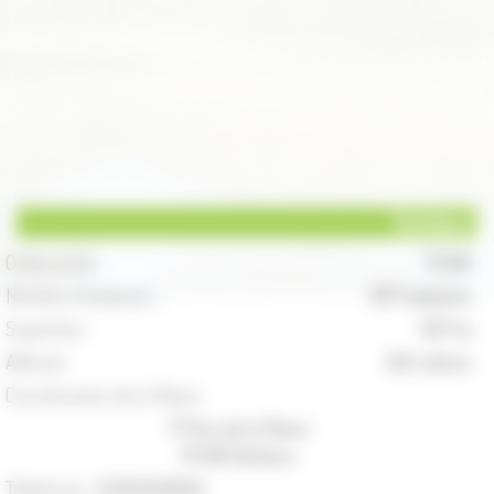
Buthiers
Code postal :
70 190
Nombre d'habitants :
307 habitants
Superficie :
567 ha
Altitude :
245 mètres
Coordonnées de la Mairie :
17 Rue de la Mairie
70 190 Buthiers
Téléphone :
03.81.56.89.65