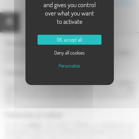
and gives you control
Canton de Rioz
over what you want
to activate
Présentation
Carte
OK, accept all
Situation géographique
Deny all cookies
Buthiers est situé à quelques kilomètres du département du
Doubs
, à
proximité de l'axe routier reliant
Vesoul
à Besançon.
Personalize
Histoire
Les terres de Buthier furent occupées très tôt, comme le prouve la
sépulture
collective
découverte au Vernois. Une légende raconte d'ailleurs que
Jules
César
aurait remporté un combat contre les gaulois à l'emplacement actuel du
village.
Patrimoine et culture
Très tôt,
un château
a été construit à Buthiers, sur l'emplacement d'un
oppidum gaulois. Détruit par les multiples guerres médiévales, il fut reconstruit
aux XVIIème et XVIIIème siècles tel qu'on peut le découvrir aujourd'hui. Seul