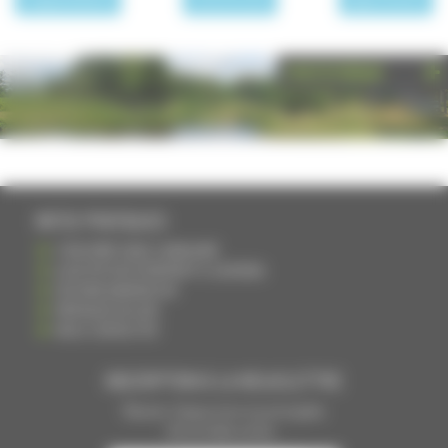
PHOTOTHÈQUE
INFOS PRATIQUES
S'INSCRIRE DANS L'ANNUAIRE
AJOUTER UN ÉVÉNEMENT À L'AGENDA
DEVENIR ANNONCEUR
PARTAGER UN LIEN
NOUS CONTACTER
INSCRIPTION À LA NEWSLETTRE
Recevoir chaque mois nos principales
infos et idées sorties ...