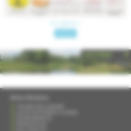
Voir le réglement >>
News Lettre
PHOTOTHÈQUE
INFOS PRATIQUES
S'INSCRIRE DANS L'ANNUAIRE
AJOUTER UN ÉVÉNEMENT À L'AGENDA
DEVENIR ANNONCEUR
PARTAGER UN LIEN
NOUS CONTACTER