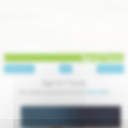
Gigot de 7 heures
page précédente
Plats
page suivante
Gigot de 7 heures
Une recette proposée par le site
Cuisine Facile