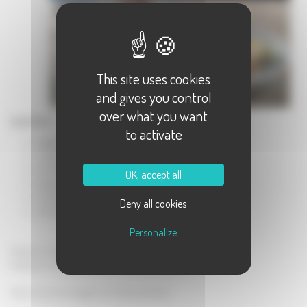
This site uses cookies
and gives you control
over what you want
Ingrédients :
to activate
1 gigot d'agneau
1 oignon
1 carotte
OK, accept all
3 gousses d'ail
1 verre de vin blanc sec
Deny all cookies
sel, poivre
Personalize
Préparez 1 oignon.
Préparez 1 carotte et épluchez 3 gousses d'ail.
Salez et poivrez le gigot sur toutes ses faces.