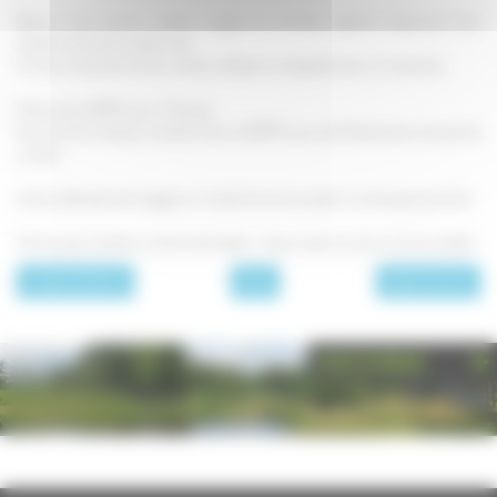
Dans un sac cuisson, mettez le gigot, les carottes, oignons et gousses d'ail,
versez 1 verre de vin blanc sec.
Si vous n'avez pas de sac cuisson, utilisez un récipient avec un couvercle.
Enfournez à 120°C pour 7 heures.
Au bout de ce temps, montez le four à 200°C pour les 10 dernières minutes de
cuisson.
Versez délicatement le gigot sur le plat de service, jetez l'os et les gousses d'ail.
Servez dans le plat au centre de la table : chacun peut se servir à la fourchette.
page précédente
Plats
page suivante
PHOTOTHÈQUE