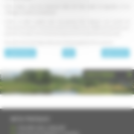
Entre temps, cuire les macaronis dans de l'eau salée, les égoutter, et les
mélanger aussitôt à la béchamel.
Frotter un plat à gratin avec une gousse d'ail, déposer une couche de
macaronis en sauce, recouvrer toute la surface de rondelles de saucisse, puis
ajouter à nouveau une couche de macaronis et une dernière de saucisses.
Parsemer de Comté râpé, enfourner et laisser gratiner 15 mn environ.
page précédente
Plats
page suivante
PHOTOTHÈQUE
INFOS PRATIQUES
S'INSCRIRE DANS L'ANNUAIRE
AJOUTER UN ÉVÉNEMENT À L'AGENDA