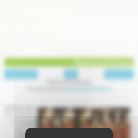
Macaronis à la Morteau
page précédente
Plats
page suivante
Macaronis à la Morteau
Une recette proposée par
Saucisse de Morteau.com
Ingrédients (pour
4 à 6 personnes) :
1 saucisse
de
Morteau