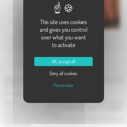
cuite
200 g de
macaronis
100 g de
This site uses cookies
comté
and gives you control
râpé
over what you want
35 g de beurre
35 g de farine
to activate
1/2 litre de lait
20 cl de crème fraîche
1 gousse d'ail
OK, accept all
sel, poivre, muscade
Deny all cookies
Plonger la saucisse sans la piquer dans de l'eau froide. Laisser frémir pendant
Personalize
30 à 45 mn.
Pré-chauffer le four th 6.
Préparer une béchamel : faire un roux avec beurre et farine, laissez-le
refroidir. Porter le lait à ébullition, et versez-le sur le roux en mélangeant
rapidement afin d'éviter les grumeaux.
Ajouter la crème fraîche, assaisonner et laisser cuire 15 mn à feu doux en
remuant souvent.