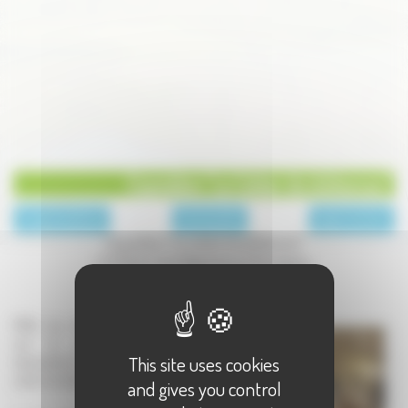
Exposition "Le Cahier de doléances"
page précédente
Archives 2014
page suivante
Exposition "Le cahier de doléances"
A la Maison de la Négritude de Champagney
1789, les champagnerots
ont la parole. Que
This site uses cookies
demandent-ils dans leur
cahier de doléances?
and gives you control