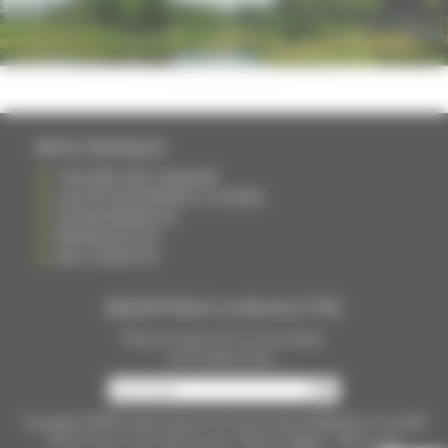
INFOS PRATIQUES
S'INSCRIRE DANS L'ANNUAIRE
AJOUTER UN ÉVÉNEMENT À L'AGENDA
DEVENIR ANNONCEUR
PARTAGER UN LIEN
NOUS CONTACTER
INSCRIPTION À LA NEWSLETTRE
Recevoir chaque mois nos principales
infos et idées sorties ...
Copyright © 2015
La Haute Saône
Tous droits réservés Réalisation
Torop.Net
Site mis à jour avec
wsb.torop.net
-
Mentions légales
-
Plan du site