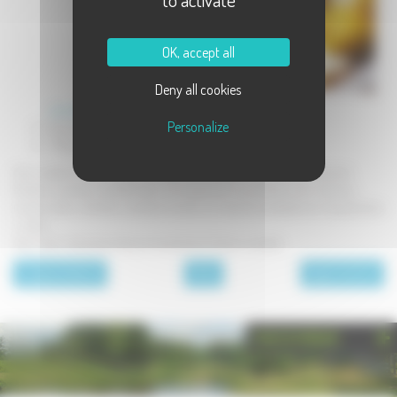
OK, accept all
Deny all cookies
cancoillotte MAURON
(400g)
Personalize
Sel, poivre
70 g de
beurre
Faire crépiter le beurre dans une poêle, puis y casser les œufs. Saler et poivrer.
Pendant ce temps, chauffer dans une casserole la cancoillotte, à feu très doux.
Lorsque celle-ci est bien coulante, la verser sur les œufs préalablement disposés dans
un plat.
Servir bien chaud avec des pommes de terre frites ou sautées.
page précédente
Plats
page suivante
PHOTOTHÈQUE