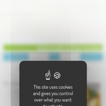
Oeufs au plat à la franc-comtoise
page précédente
Plats
page suivante
Oeufs au plat à la franc-comtoise
Une recette proposée par la
Fromagerie Mauron
Pour 4 personnes :
This site uses cookies
8 œufs
and gives you control
1 pot de
over what you want
to activate