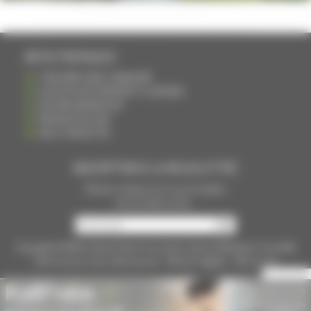
INFOS PRATIQUES
S'INSCRIRE DANS L'ANNUAIRE
AJOUTER UN ÉVÉNEMENT À L'AGENDA
DEVENIR ANNONCEUR
PARTAGER UN LIEN
NOUS CONTACTER
INSCRIPTION À LA NEWSLETTRE
Recevoir chaque mois nos principales
infos et idées sorties ...
Copyright © 2015
La Haute Saône
Tous droits réservés Réalisation
Torop.Net
Site mis à jour avec
wsb.torop.net
-
Mentions légales
-
Plan du site