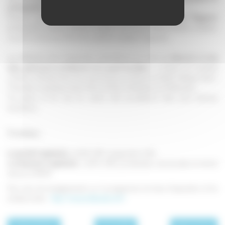
photographie...
Plusieurs artistes connus seront présents, et notamment
Marc Paygnard
,
photographe, Isabelle Jeandot, sculpteur sur bronze, Roland Kahlke, sculpteur
sur pierre et bronze, Pierre Duc, peintre, sculpteur et graveur.
Les différents lieux d'exposition permettront en outre de
découvrir le très
beau patrimoine architectural de Luxeuil-les-Bains
: la Maison du Cardinal
Jouffroy, le Musée de la Tour des Echevins, la Maison du Bailli, l'abbaye Saint-
Colomban, la basilique Saint-Pierre et Paul, la Résidence du Métropole...
Les places et les rues du centre ville accueilleront elles aussi diverses
animations.
En pratique :
Le samedi 4 septembre :
de 14h à 19h, inauguration à 14h.
Le dimanche 5 septembre :
de 11h à 18h, proclamation des lauréats et remise
des prix à 19h30.
Pour plus de renseignements sur le programme, les lieux d'exposition et les
artistes invités :
http://www.artdanslarue.fr/