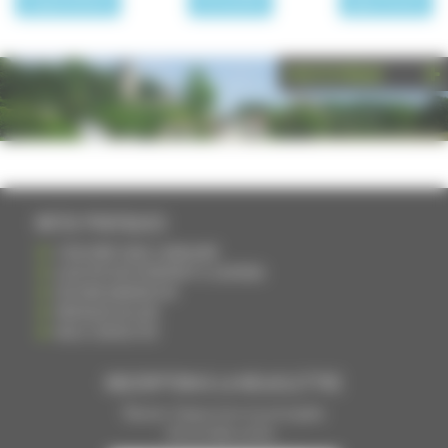
page précédente
Archives 2010
page suivante
PHOTOTHÈQUE
INFOS PRATIQUES
S'INSCRIRE DANS L'ANNUAIRE
AJOUTER UN ÉVÉNEMENT À L'AGENDA
DEVENIR ANNONCEUR
PARTAGER UN LIEN
NOUS CONTACTER
INSCRIPTION À LA NEWSLETTRE
Recevoir chaque mois nos principales
infos et idées sorties ...