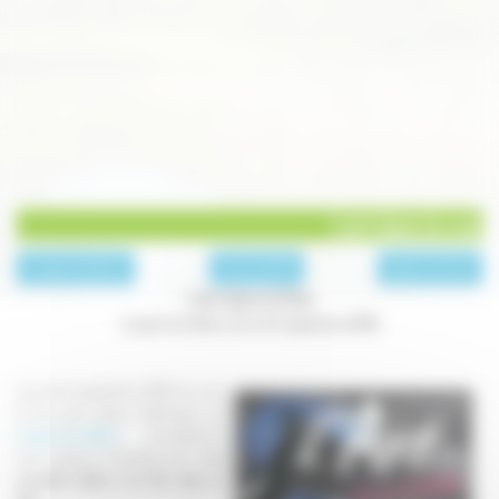
L'art dans la rue
page précédente
Archives 2010
page suivante
L'art dans la Rue
Luxeuil-les-Bains, les 4 et 5 septembre 2010
Les 4 et 5 septembre 2010, les rues
et les plus beaux bâtiments de
Luxeuil-les-Bains
accueilleront
une centaine d'artistes pour
une
nouvelle édition de l'Art dans la