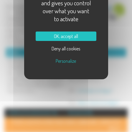
and gives you control
Elle possède plusieurs compétences,
over what you want
en aménagement de l'espace,
to activate
développement économique,
environnement, voirie, habitat,
enfance et jeunesse, tourisme, petite
OK, accept all
enfance, culture, associations,
numérique...
Deny all cookies
Détails :
Coordonnées :
Personalize
Retrouvez toutes nos actualités et
Les Monts de Gy
informations pratiques sur notre
2 Rue du Grand Mont
site internet : délibérations du
70700 GY
conseil communautaire, calendrier
Tel : 03 84 32 97 61
de collecte des ordures ménagères,
travaux en cours...
Mél :
contact@montsdegy.fr
Site :
https://www.montsdegy.fr
+ d'info sur la commune de : Gy
Annuaire de Gy
POUR AJOUTER VOTRE PAGE DANS L'ANNUAIRE, CONTACTEZ-
NOUS >