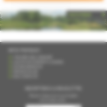
PHOTOTHÈQUE
INFOS PRATIQUES
S'INSCRIRE DANS L'ANNUAIRE
AJOUTER UN ÉVÉNEMENT À L'AGENDA
DEVENIR ANNONCEUR
PARTAGER UN LIEN
NOUS CONTACTER
INSCRIPTION À LA NEWSLETTRE
Recevoir chaque mois nos principales
infos et idées sorties ...