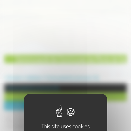
Communauté de Communes les Monts de Gy
Annuaire
Institution
Communauté de communes
Gy
Communauté de communes à Gy
Communauté de Communes les Monts de Gy
Description :
La Communauté de Communes des
Monts de Gy réunit 25 communes du
This site uses cookies
Sud-Ouest de la Haute-Saône,