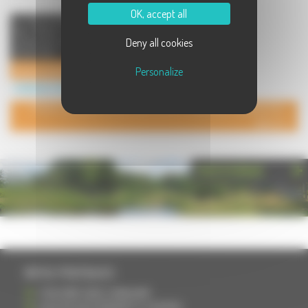
OK, accept all
La Communauté de Communes
des Monts de Gy réunit 25
Deny all cookies
communes du Sud-Ouest de la
Haute-Saôn ...
Communauté de Communes les Monts de Gy
Personalize
Institution à Gy
POUR AJOUTER VOTRE PAGE DANS L'ANNUAIRE, CONTACTEZ-
NOUS
PHOTOTHÈQUE
INFOS PRATIQUES
S'INSCRIRE DANS L'ANNUAIRE
AJOUTER UN ÉVÉNEMENT À L'AGENDA