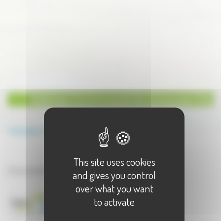
Institution Communauté de communes à Gy
Annuaire
Institution
Communauté de communes
This site uses cookies
Institution à Gy
Communauté de communes à Gy - 1 résultat(s)
and gives you control
over what you want
to activate