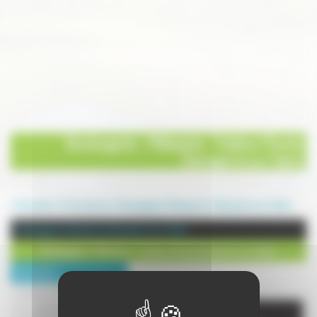
Boulangerie - Pâtisserie - Traiteur Paroty
Dampierre sur Salon
Annuaire
Commerces
Boulangerie-Patisserie
Dampierre sur Salon
Boulangerie-Patisserie à Dampierre sur Salon
Boulangerie - Pâtisserie - Traiteur Paroty Dampierre sur Salon
Description :
La Maison Paroty, c'est toute
une gamme de spécialités