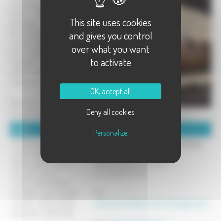
boulangères, pâtissières et
traiteur 100% maison et
This site uses cookies
artisanales.
and gives you control
Nos boulangers, pâtissiers et
cuisinier vous proposent des
over what you want
pains traditionnels, gâteaux
to activate
originaux ou classiques,
pièces montées, menus et
buffets pour vos réceptions...
OK, accept all
Retrouvez notre carte sur
Deny all cookies
notre site web !
Détails :
Coordonnées :
Personalize
Horaires d'ouverture :
Boulangerie - Pâtisserie - Traiteur Paroty
Lundi : de 6h à 19h30.
5 rue Alfred Dornier
Mardi : de 6h à 19h30.
70180 Dampierre sur Salon
Mercredi : fermé.
Tel : 03 84 67 14 78
Jeudi : de 6h à 19h30.
Vendredi : de 6h à 19h30.
Mél :
Samedi : de 6h à 19h30.
maisonparotydampierresursalon@paroty.fr
Dimanche : de 6h à 13h.