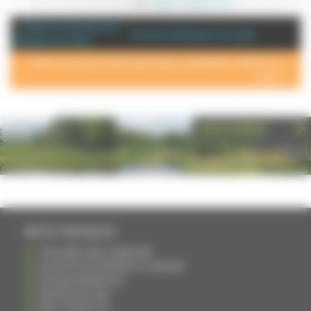
Site :
https://www.paroty.fr
+ d'info sur la commune de :
Annuaire de Dampierre sur Salon
Dampierre sur Salon
POUR AJOUTER VOTRE PAGE DANS L'ANNUAIRE, CONTACTEZ-
NOUS >
PHOTOTHÈQUE
INFOS PRATIQUES
S'INSCRIRE DANS L'ANNUAIRE
AJOUTER UN ÉVÉNEMENT À L'AGENDA
DEVENIR ANNONCEUR
PARTAGER UN LIEN
NOUS CONTACTER