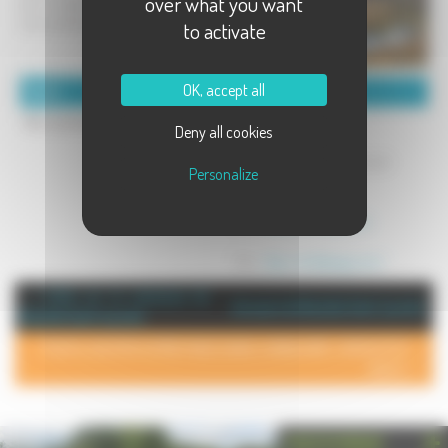
over what you want
par la beauté de ses paysages et de
ses tourbières. Suivez la route...
to activate
OK, accept all
Détails :
Coordonnées :
Non communiqué
Spiess Bernard
Deny all cookies
Ferme Ramey
70310 Beulotte Saint Laurent
Personalize
Mél :
site@milletangs.com
Site :
http://milletangs.com/
+ d'info sur la commune de :
Annuaire de Beulotte Saint-Laurent
Beulotte Saint-Laurent
POUR AJOUTER VOTRE PAGE DANS L'ANNUAIRE, CONTACTEZ-
NOUS >
PHOTOTHÈQUE