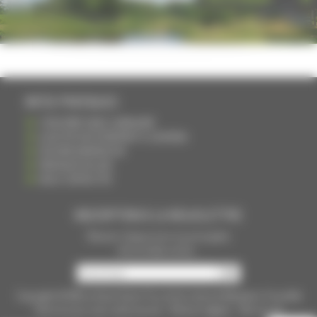
INFOS PRATIQUES
S'INSCRIRE DANS L'ANNUAIRE
AJOUTER UN ÉVÉNEMENT À L'AGENDA
DEVENIR ANNONCEUR
PARTAGER UN LIEN
NOUS CONTACTER
INSCRIPTION À LA NEWSLETTRE
Recevoir chaque mois nos principales
infos et idées sorties ...
Copyright © 2015
La Haute Saône
Tous droits réservés Réalisation
Torop.Net
Site mis à jour avec
wsb.torop.net
-
Mentions légales
-
Plan du site