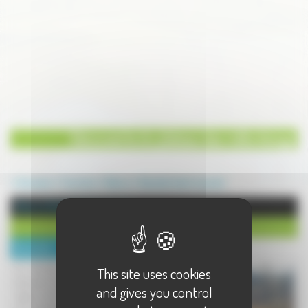
Découverte du plateau des mille étangs
Annuaire
Tourisme
Nature
Beulotte Saint-Laurent
Nature à Beulotte Saint-Laurent
Découverte du plateau des mille étangs
Description :
Un nouveau site vous propose de
This site uses cookies
découvrir le plateau des 1000 étangs,
and gives you control
région de Haute-Saône, fascinante