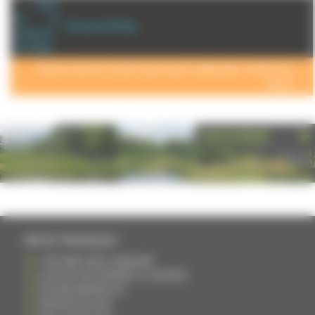
+ d'info
sur la
Annuaire de Rosey
commune
de : Rosey
POUR AJOUTER VOTRE PAGE DANS L'ANNUAIRE, CONTACTEZ-
NOUS >
PHOTOTHÈQUE
INFOS PRATIQUES
S'INSCRIRE DANS L'ANNUAIRE
AJOUTER UN ÉVÉNEMENT À L'AGENDA
DEVENIR ANNONCEUR
PARTAGER UN LIEN