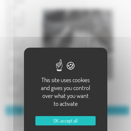
de modèle
unique
dans le
monde de
bébé ( sac à
langer
,bavoir
,mobile de
décoration)
et
accessoire
de mode
(sacs
,trousses
This site uses cookies
,tabliers, )
and gives you control
et de
over what you want
décoration
.....
to activate
Détails :
Coordonnées :
Venez me
Merieux Céline
OK, accept all
découvrir
3 rue basse
dans
70000 rosey