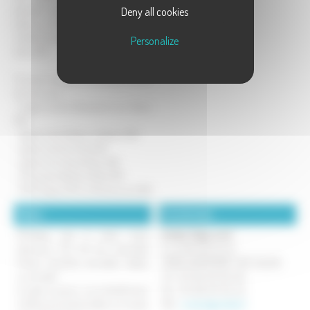
peuvent bénéficier de nombreuses
Deny all cookies
aides au financement : TVA réduite,
crédit d'impôt, prêt à taux zéro, aides
Personalize
de la CAF...
Trouvez une agence ARTEBA proche
de chez vous :
- Siège Social à Dampierre sur Salon
(70)
- Agence de Château-Gaillard (01)
- Agence de Vourles (69)
- Agence du Grand Dijon (21)
- Menuiserie Barth à Metz (57)
- MCG Espace PVC à Montmorot (39)
Détails :
Coordonnées :
N'hésitez pas à venir nous
Arteba Siège social
découvrir lors de nos Journées
5 rue Alfred Dornier
Portes Ouvertes annuelles (dates
70180 DAMPIERRE-SUR-SALON
sur le site)!
Tel : 03-84-67-03-40
A cette occasion, vous bénéficierez
Fax : 03-84-67-03-43
d'offres promotionnelles sur toutes
Mél :
contact@arteba.fr