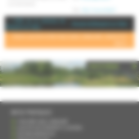
vos menuisieries.
Site :
http://www.arteba.fr
+ d'info sur la commune de :
Annuaire de Dampierre sur Salon
Dampierre sur Salon
POUR AJOUTER VOTRE PAGE DANS L'ANNUAIRE, CONTACTEZ-
NOUS >
PHOTOTHÈQUE
INFOS PRATIQUES
S'INSCRIRE DANS L'ANNUAIRE
AJOUTER UN ÉVÉNEMENT À L'AGENDA
DEVENIR ANNONCEUR