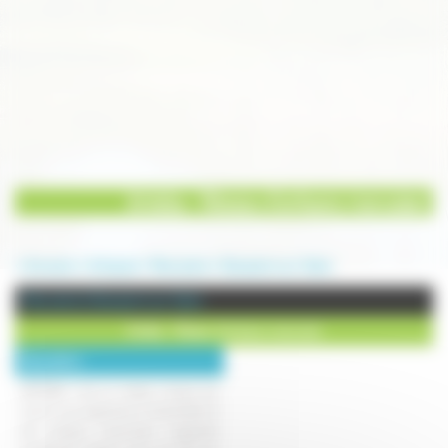
Arteba - Réseau d'artisans menuisier
Annuaire
Artisanat
Menuiserie
Dampierre sur Salon
Menuiserie à Dampierre sur Salon
Arteba - Réseau d'artisans menuisier
Description :
ARTEBA, c'est un réseau unique qui
réunit une expérience industrielle et
des artisans menuisiers implantés