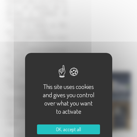
localement. Depuis plus de 30 ans,
ceux-ci sont spécialisés dans la
fabrication et l'installation de
menuiseries extérieures :
- Portes et fenêtres en PVC,
aluminum, bois ou mixtes
- Volets roulants ou battants, stores
et persiennes.
- Portails et clôtures en aluminium,
PVC ou bois
- Portes d'entrée et de garage en
aluminium, bois ou PVC
- Ferronerie, grilles de défense,
balcons...
This site uses cookies
- Vérandas et vélum
and gives you control
Intervention sur des chantiers neufs
over what you want
et en rénovation. Devis réalisé sur
to activate
place.
Exposition de tous nos produits en
magasin.
OK, accept all
Les travaux réalisés par ARTEBA